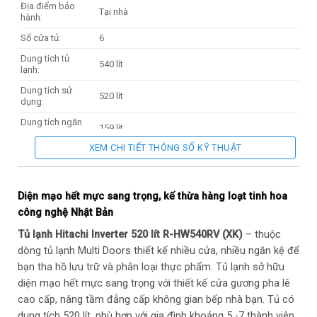
Địa điểm bảo
Tại nhà
hành:
Số cửa tủ:
6
Dung tích tủ
540 lít
lạnh:
Dung tích sử
520 lít
dụng:
Dung tích ngăn
159 lít
đá:
XEM CHI TIẾT THÔNG SỐ KỸ THUẬT
Dung tích ngăn
278 lít
lạnh:
Công suất tủ
400.6 kWh/ năm
Diện mạo hết mực sang trọng, kế thừa hàng loạt tinh hoa
lạnh:
công nghệ Nhật Bản
Đóng tuyết:
Không
Tủ lạnh Hitachi Inverter 520 lít R-HW540RV (XK)
– thuộc
Chất liệu khay:
Kính cường lực
dòng tủ lạnh Multi Doors thiết kế nhiều cửa, nhiều ngăn kệ để
Công nghệ làm
Moisture Cooling + Làm lạnh nhanh
bạn tha hồ lưu trữ và phân loại thực phẩm. Tủ lạnh sở hữu
lạnh:
diện mạo hết mực sang trọng với thiết kế cửa gương pha lê
Công nghệ bảo
Cấp đông tươi ngon Delicious Freezing (Ngăn trên
cao cấp, nâng tầm đẳng cấp không gian bếp nhà bạn. Tủ có
quản thực phẩm:
cùng). Ngăn rau quả Aero-care (Chỉ ngăn dưới).
dung tích 520 lít, phù hợp với gia đình khoảng 5 -7 thành viên.