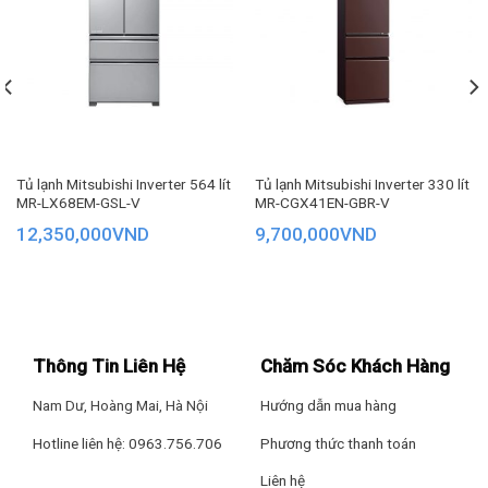
trong suốt quá trình sử dụng. Nhờ đó, thịt, cá và các sản
phẩm từ sữa giữ được sự tươi ngon và dinh dưỡng tuyệt vời,
sẵn sàng chế biến ngay mà không cần rã đông, dễ dàng cắt
thái, tẩm ướp gia vị.
Tủ lạnh Mitsubishi Inverter 564 lít
Tủ lạnh Mitsubishi Inverter 330 lít
MR-LX68EM-GSL-V
MR-CGX41EN-GBR-V
12,350,000
VND
9,700,000
VND
Thông Tin Liên Hệ
Chăm Sóc Khách Hàng
Nam Dư, Hoàng Mai, Hà Nội
Hướng dẫn mua hàng
Hotline liên hệ: 0963.756.706
Phương thức thanh toán
Liên hệ