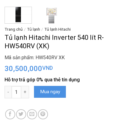
Trang chủ
/
Tủ lạnh
/
Tủ lạnh Hitachi
Tủ lạnh Hitachi Inverter 540 lít R-
HW540RV (XK)
Mã sản phẩm: HW540RV XK
30,500,000
VND
Hỗ trợ trả góp 0% qua thẻ tín dụng
Tủ lạnh Hitachi Inverter 540 lít R-HW540RV (XK) số lượng
Mua ngay