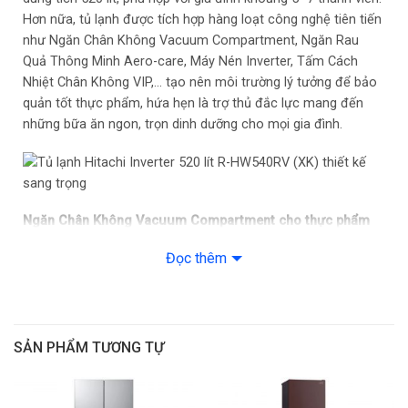
Kháng khuẩn /
Triple Power
Hơn nữa, tủ lạnh được tích hợp hàng loạt công nghệ tiên tiến
Khử mùi:
như Ngăn Chân Không Vacuum Compartment, Ngăn Rau
Chất liệu bên
Gương đen pha lê
Quả Thông Minh Aero-care, Máy Nén Inverter, Tấm Cách
ngoài:
Nhiệt Chân Không VIP,… tạo nên môi trường lý tưởng để bảo
Công nghệ
Có
quản tốt thực phẩm, hứa hẹn là trợ thủ đắc lực mang đến
Inverter:
những bữa ăn ngon, trọn dinh dưỡng cho mọi gia đình.
Làm đá tự động:
Có
Lấy nước bên
Không
ngoài:
Chuông báo
Có
cửa:
Ngăn Chân Không Vacuum Compartment cho thực phẩm
Khối lượng sản
tươi ngon, giữ trọn dinh dưỡng
118 kg
phẩm (kg):
Đọc thêm
Tủ lạnh Hitachi Inverter 520 lít R-HW540RV (XK)
tích hợp
Kích thước sản
650x699x1833 mm
Ngăn Chân Không Vacuum Compartment. Đây là sự đột phá
phẩm:
trong công nghệ của Hitachi mang đến khả năng bảo quản
thực phẩm tối ưu. Với cấu trúc ngăn trữ hoàn toàn kín khí,
SẢN PHẨM TƯƠNG TỰ
chịu được áp suất ở ngưỡng 0.8 atm (áp suất khí quyển) nhờ
máy bơm chân không hút không khí và giảm lượng oxy
(nguyên nhân tạo nên hiện tượng oxy hóa gây mất chất)