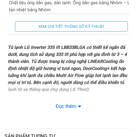
Chất liệu ống dẫn gas, dàn lạnh: Ống dẫn gas bằng Nhôm – Lá
tản nhiệt bằng Nhôm
Năm ra mắt: 2024
XEM CHI TIẾT THÔNG SỐ KỸ THUẬT
Sản xuất tại: Indonesia
Tủ lạnh LG Inverter 335 lít LBB33BLGA có thiết kế ngăn đá
Mức tiêu thụ điện năng
dưới, dung tích sử dụng 335 lít phù hợp với gia đình từ 3 – 4
thành viên. Tủ được trang bị công nghệ LINEARCooling ổn
Công suất tiêu thụ công bố theo TCVN: 386 kWh/năm
định nhiệt độ giữ hương vị tươi ngon, DoorCooling+ kết hợp
luồng khí lạnh đa chiều Multi Air Flow giúp hơi lạnh lan đều
Công nghệ tiết kiệm điện: Smart Inverter
mọi vị trí tủ. Bên cạnh đó, người dùng có thể điều khiển tủ
lạnh từ xa thông qua ứng dụng LG ThinQ.
Công nghệ bảo quản và làm lạnh
Tổng quan thiết kế
Đọc thêm
Công nghệ làm lạnh: Luồng khí lạnh đa chiều Multi Air Flow
– Tủ lạnh LG Inverter 335 lít LBB33BLGA có thiết kế ngăn đá
dưới hiện đại cùng
tông màu đen chủ đạo
mang đến sự sang
– DoorCooling+ làm lạnh từ cánh cửa tủ
trọng cho không gian nhà bạn.
– LINEARCooling
SẢN PHẨM TƯƠNG TỰ