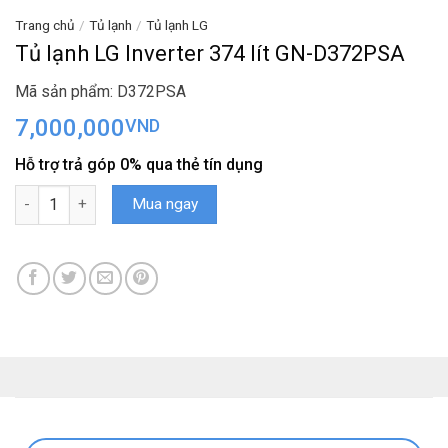
Trang chủ
/
Tủ lạnh
/
Tủ lạnh LG
Tủ lạnh LG Inverter 374 lít GN-D372PSA
Mã sản phẩm: D372PSA
7,000,000
VND
Hỗ trợ trả góp 0% qua thẻ tín dụng
Tủ lạnh LG Inverter 374 lít GN-D372PSA số lượng
Mua ngay