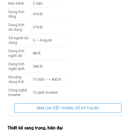
Bảo hành
2 năm
Dung tích
410 lít
tổng
Dung tích
374 lít
sử dụng
Số người sử
3 – 4 người
dụng
Dung tích
88 lít
ngăn đá
Dung tích
286 lít
ngăn lạnh
Khoảng
Từ 300 – < 400 lít
dung tích
Công nghệ
Tủ lạnh Inverter
Inverter
Chế độ tiết
Smart Inverter
kiệm điện
XEM CHI TIẾT THÔNG SỐ KỸ THUẬT
Door Cooling,
Công nghệ
Linear Cooling, Làm
làm lạnh
lạnh đa chiều
Thiết kế sang trọng, hiện đại