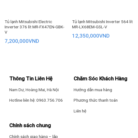
Ngăn lấy nước ngoài tiện dụng
LG Inverter GN-D372PSA trang bị ngăn lấy nước ngoài tiện
dụng, cung cấp nguồn nước mát lạnh cho gia đình mà không
Tủ lạnh Mitsubishi Electric
Tủ lạnh Mitsubishi Inverter 564 lít
Inverter 376 lít MR-FX47EN-GBK-
MR-LX68EM-GSL-V
cần mở tủ gây thất thoát nhiệt, hạn chế chạm tay vào bình
V
12,350,000
VND
nước nhiều, đảm bảo vệ sinh, an toàn cho sức khỏe.
7,200,000
VND
Thông Tin Liên Hệ
Chăm Sóc Khách Hàng
Nam Dư, Hoàng Mai, Hà Nội
Hướng dẫn mua hàng
Hotline liên hệ: 0963.756.706
Phương thức thanh toán
Liên hệ
Chính sách chung
Chính sách giao hàng – lắp