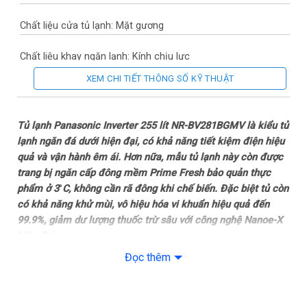
Chất liệu cửa tủ lạnh: Mặt gương
Chất liệu khay ngăn lạnh: Kính chịu lực
XEM CHI TIẾT THÔNG SỐ KỸ THUẬT
Chất liệu ống dẫn gas, dàn lạnh: Ống dẫn gas bằng Nhôm – Lá
tản nhiệt bằng Nhôm
Tủ lạnh Panasonic Inverter 255 lít NR-BV281BGMV là kiểu tủ
Năm ra mắt: 2023
lạnh ngăn đá dưới hiện đại, có khả năng tiết kiệm điện hiệu
quả và vận hành êm ái. Hơn nữa, mẫu tủ lạnh này còn được
Sản xuất tại: Việt Nam
trang bị ngăn cấp đông mềm Prime Fresh bảo quản thực
phẩm ở 3
°
C, không cần rã đông khi chế biến. Đặc biệt tủ còn
Mức tiêu thụ điện năng
có khả năng khử mùi, vô hiệu hóa vi khuẩn hiệu quả đến
99.9%, giảm dư lượng thuốc trừ sâu với công nghệ Nanoe-X
Công suất tiêu thụ công bố theo TCVN: ~ 0.91 kW/ngày
hiện đại.
Đọc thêm
Công nghệ tiết kiệm điện: Multi Control
Tổng quan thiết kế
– NR-BV281BGMV thuộc mẫu
tủ lạnh ngăn đá dưới
2 cánh
– Cảm biến thông minh Econavi
với chất liệu cửa tủ
mặt gương
sáng bóng, góp phần tô điểm