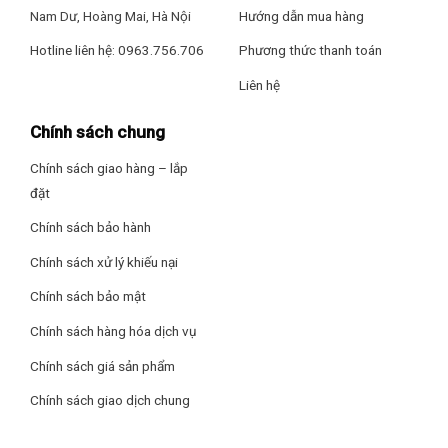
cùng với các khay chứa (ở cánh cửa tủ).
Nam Dư, Hoàng Mai, Hà Nội
Hướng dẫn mua hàng
Hotline liên hệ: 0963.756.706
Phương thức thanh toán
Ngăn đá
Liên hệ
– Dung tích
85 lít
, gồm các hộc chứa đồ, kệ chia ngăn để dễ
dàng phân loại thực phẩm theo nhu cầu.
Chính sách chung
Chính sách giao hàng – lắp
đặt
Chính sách bảo hành
Chính sách xử lý khiếu nại
Chính sách bảo mật
Chính sách hàng hóa dịch vụ
Chính sách giá sản phẩm
Công nghệ tiết kiệm điện
Chính sách giao dịch chung
– Công nghệ
Inverter
có khả năng điều chỉnh máy nén để
duy trì nhiệt độ ổn định bên trong tủ lạnh, đồng thời mang lại