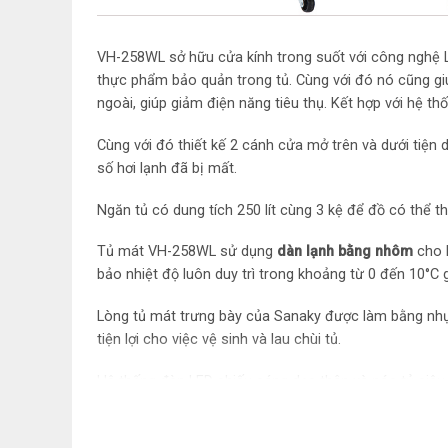
VH-258WL sở hữu cửa kính trong suốt với công nghệ L
thực phẩm bảo quản trong tủ. Cùng với đó nó cũng giú
ngoài, giúp giảm điện năng tiêu thụ. Kết hợp với hệ th
Cùng với đó thiết kế 2 cánh cửa mở trên và dưới tiện d
số hơi lạnh đã bị mất.
Ngăn tủ có dung tích 250 lít cùng 3 kệ để đồ có thể
Tủ mát VH-258WL sử dụng
dàn lạnh bằng nhôm
cho h
bảo nhiệt độ luôn duy trì trong khoảng từ 0 đến 10°C 
Lòng tủ mát trưng bày của Sanaky được làm bằng nhựa 
tiện lợi cho việc vệ sinh và lau chùi tủ.
Hệ thống đèn LED chiếu sáng dọc thân và nóc tủ siêu t
Chân tủ được lắp đặt 4 bánh xe chịu lực giúp việc di