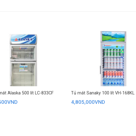
át Alaska 500 lít LC-833CF
Tủ mát Sanaky 100 lít VH-168KL
500
VND
4,805,000
VND