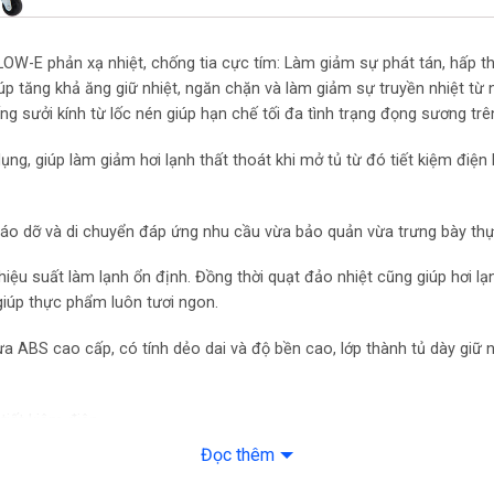
OW-E phản xạ nhiệt, chống tia cực tím: Làm giảm sự phát tán, hấp t
p tăng khả ăng giữ nhiệt, ngăn chặn và làm giảm sự truyền nhiệt từ n
ống sưởi kính từ lốc nén giúp hạn chế tối đa tình trạng đọng sương trê
ụng, giúp làm giảm hơi lạnh thất thoát khi mở tủ từ đó tiết kiệm điện 
 tháo dỡ và di chuyển đáp ứng nhu cầu vừa bảo quản vừa trưng bày t
iệu suất làm lạnh ổn định. Đồng thời quạt đảo nhiệt cũng giúp hơi l
giúp thực phẩm luôn tươi ngon.
ABS cao cấp, có tính dẻo dai và độ bền cao, lớp thành tủ dày giữ nh
iết kiệm điện.
Đọc thêm
 chuyển dễ dàng hơn mà không tốn nhiều sức.