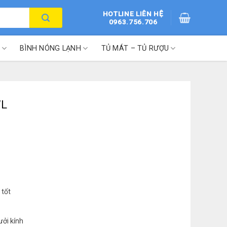
HOTLINE LIÊN HỆ
0963.756.706
BÌNH NÓNG LẠNH
TỦ MÁT – TỦ RƯỢU
WL
 tốt
ưởi kính