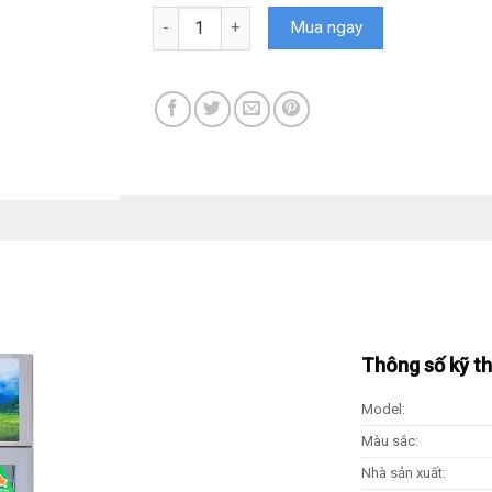
Tủ mát Sanaky 200 lít VH-258WL số lượng
Mua ngay
Thông số kỹ t
Model:
Màu sắc:
Nhà sản xuất: