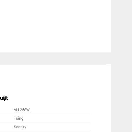
huật
VH-258WL
Trắng
Sanaky