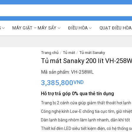
G
MÁY GIẶT – MÁY SẤY
ĐIỀU HÒA
QUẠT ĐIỀU HÒA
Trang chủ
/
Tủ mát
/
Tủ mát Sanaky
Tủ mát Sanaky 200 lít VH-258
Mã sản phẩm: VH-258WL
3,385,800
VND
Hỗ trợ trả góp 0% qua thẻ tín dụng
Trang bị 2 cánh cửa giúp giảm thất thoát hơi lạnh
Công nghệ kính Low-E chống tia cực tím, giữ nhiệt
Dàn lạnh bằng nhôm làm lạnh nhanh, dẫn khí tốt
Thiết kế đèn LED siêu tiết kiệm điện, có hệ thống s