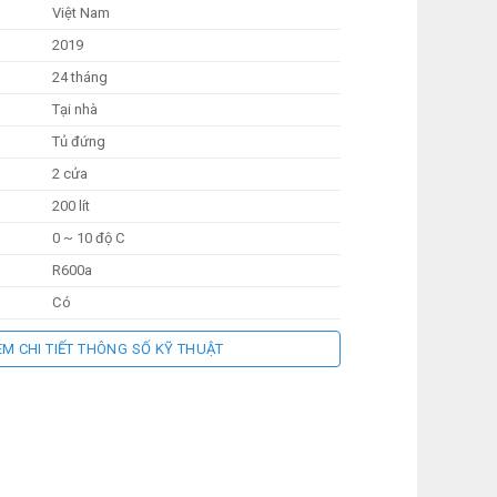
Việt Nam
2019
24 tháng
Tại nhà
Tủ đứng
2 cửa
200 lít
0 ~ 10 độ C
R600a
Có
Công nghệ kính LOW-E
EM CHI TIẾT THÔNG SỐ KỸ THUẬT
 (kg):
58 kg
:
Dài 615 mm – Rộng 610 mm – Cao 1790 mm