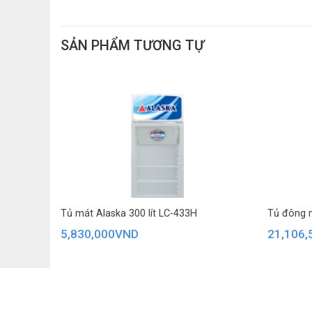
SẢN PHẨM TƯƠNG TỰ
Tủ mát Alaska 300 lít LC-433H
Tủ đông m
5,830,000
VND
21,106,