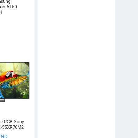
msung
ion AI 50
H
rue RGB Sony
 K-55XR70M2
VND