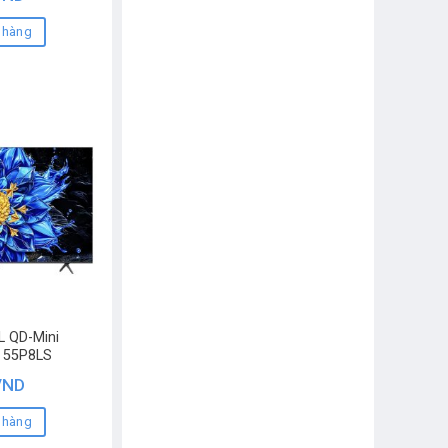
 hàng
L QD-Mini
h 55P8LS
VND
 hàng