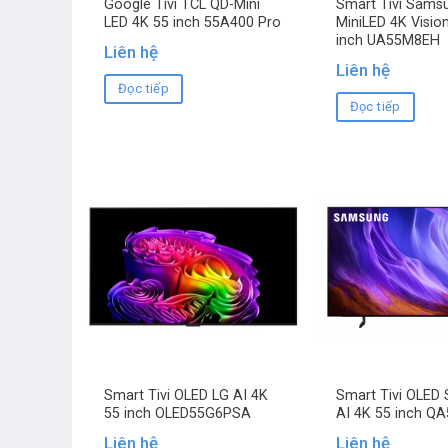
Google Tivi TCL QD-Mini
Smart Tivi Sams
LED 4K 55 inch 55A400 Pro
MiniLED 4K Vision
inch UA55M8EH
Liên hệ
Liên hệ
Đọc tiếp
Đọc tiếp
Smart Tivi OLED LG AI 4K
Smart Tivi OLED
55 inch OLED55G6PSA
AI 4K 55 inch Q
Liên hệ
Liên hệ