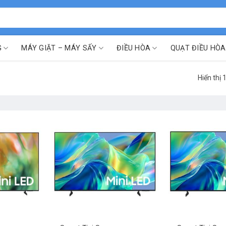
G
MÁY GIẶT – MÁY SẤY
ĐIỀU HÒA
QUẠT ĐIỀU HÒA
Hiển thị