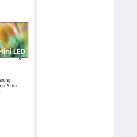
msung
ion AI 55
H