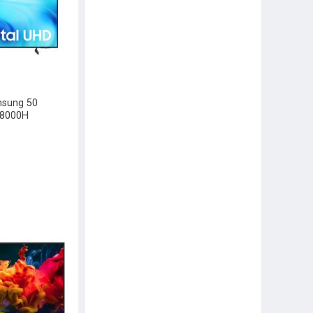
msung 50
U8000H