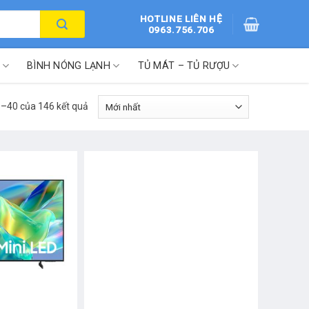
HOTLINE LIÊN HỆ
0963.756.706
BÌNH NÓNG LẠNH
TỦ MÁT – TỦ RƯỢU
 1–40 của 146 kết quả