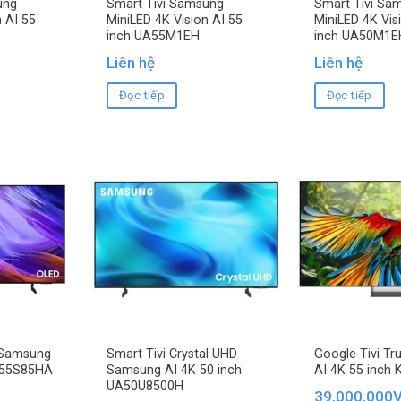
ung
Smart Tivi Samsung
Smart Tivi Sa
 AI 55
MiniLED 4K Vision AI 55
MiniLED 4K Vis
inch UA55M1EH
inch UA50M1E
Liên hệ
Liên hệ
Đọc tiếp
Đọc tiếp
 Samsung
Smart Tivi Crystal UHD
Google Tivi T
A55S85HA
Samsung AI 4K 50 inch
AI 4K 55 inch
UA50U8500H
39,000,000