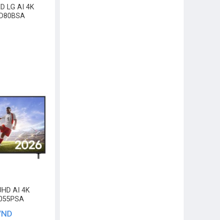
D LG AI 4K
ED80BSA
UHD AI 4K
8055PSA
VND