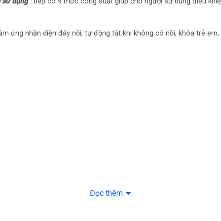
 sử dụng
:
bếp có 9 mức công suất giúp cho người sử dung điều khiể
Kích thước mặt k
ảm ứng nhận diện đáy nồi, tự động tắt khi không có nồi, khóa trẻ e
Kích thước khoét
Đọc thêm