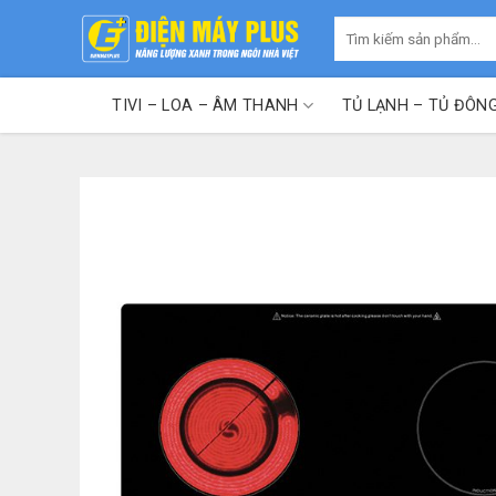
Skip
Tìm
to
kiếm:
content
TIVI – LOA – ÂM THANH
TỦ LẠNH – TỦ ĐÔN