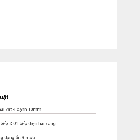
huật
mài vát 4 cạnh 10mm
 bếp & 01 bếp điện hai vòng
ng dạng ẩn 9 mức