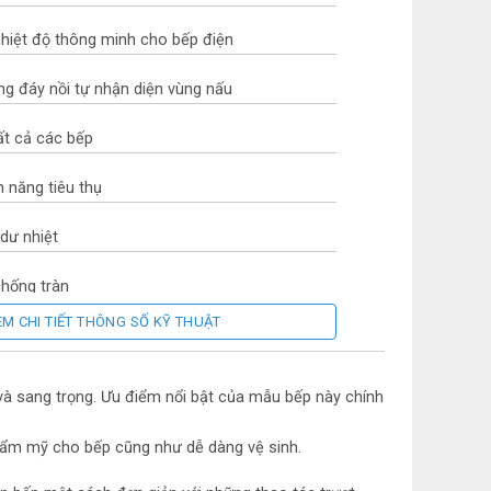
 nhiệt độ thông minh cho bếp điện
g đáy nồi tự nhận diện vùng nấu
ất cả các bếp
n năng tiêu thụ
 dư nhiệt
hống tràn
EM CHI TIẾT THÔNG SỐ KỸ THUẬT
toàn cho mọi bếp tự động tắt khi không có nồi
n toàn quá nhiệt, quá áp
ch và sang trọng. Ưu điểm nổi bật của mẫu bếp này chính
300W (trái 2300W, phải 2000W)
thẩm mỹ cho bếp cũng như dễ dàng vệ sinh.
g 220/240V-50/60 HZ