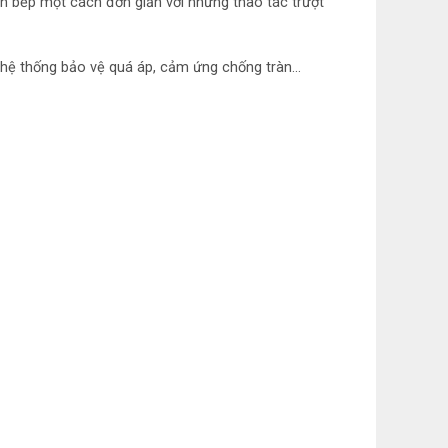
n bếp một cách đơn giản với những thao tác trượt
ính: 710x410mm
m, hệ thống bảo vệ quá áp, cảm ứng chống tràn…
 đá: 675x375mm