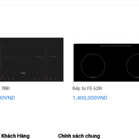
 788I
Bếp từ FS 628I
00
VND
1,400,000
VND
 Khách Hàng
Chính sách chung