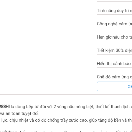
Tính năng duy trì
Công nghệ cảm ứn
Hẹn giờ nấu cho t
Tiết kiệm 30% điệ
Hiển thị cảnh báo
Chế độ cảm ứng c
X
Bộ điều nhiệt an 
Hệ thống bảo vệ a
288HI
là dòng bếp từ đôi với 2 vùng nấu riêng biệt, thiết kế thanh lị
và an toàn tuyệt đối.
Tổng công suất: 4
 lực, chịu nhiệt và có độ chống trầy xước cao, giúp tăng độ bền và 
Điện năng sử dụn