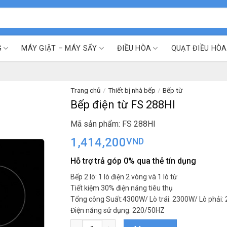
G
MÁY GIẶT – MÁY SẤY
ĐIỀU HÒA
QUẠT ĐIỀU HÒA
Trang chủ
/
Thiết bị nhà bếp
/
Bếp từ
Bếp điện từ FS 288HI
Mã sản phẩm: FS 288HI
1,414,200
VND
Hỗ trợ trả góp 0% qua thẻ tín dụng
Bếp 2 lò: 1 lò điện 2 vòng và 1 lò từ
Tiết kiệm 30% điện năng tiêu thụ
Tổng công Suất:4300W/ Lò trái: 2300W/ Lò phải:
Điện năng sử dụng: 220/50HZ
Bếp điện từ FS 288HI số lượng