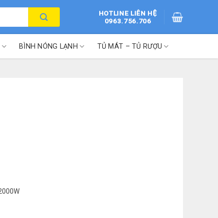
HOTLINE LIÊN HỆ
0963.756.706
BÌNH NÓNG LẠNH
TỦ MÁT – TỦ RƯỢU
 2000W