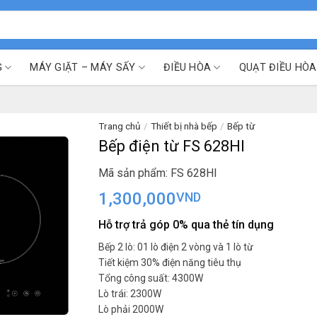
G
MÁY GIẶT – MÁY SẤY
ĐIỀU HÒA
QUẠT ĐIỀU HÒA
Trang chủ
/
Thiết bị nhà bếp
/
Bếp từ
Bếp điện từ FS 628HI
Mã sản phẩm: FS 628HI
1,300,000
VND
Hỗ trợ trả góp 0% qua thẻ tín dụng
Bếp 2 lò: 01 lò điện 2 vòng và 1 lò từ
Tiết kiệm 30% điện năng tiêu thụ
Tổng công suất: 4300W
Lò trái: 2300W
Lò phải 2000W