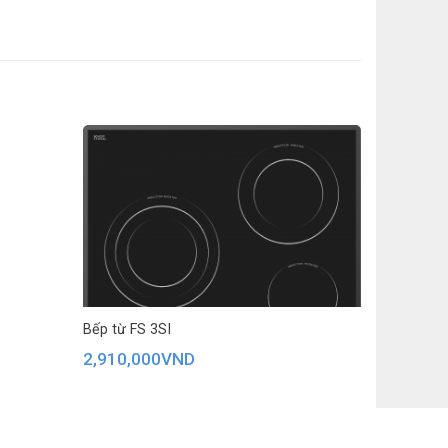
Bếp từ FS 3SI
2,910,000
VND