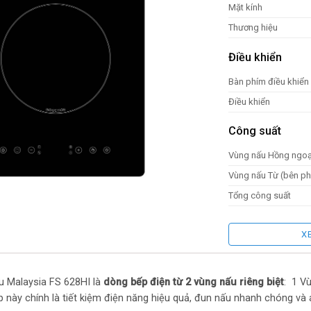
Mặt kính
Thương hiệu
Điều khiển
Bàn phím điều khiển
Điều khiển
Công suất
Vùng nấu Hồng ngoại
Vùng nấu Từ (bên ph
Tổng công suất
Tính năng an to
X
Tự nhận diện đáy nồi
Khóa bàn phím
u Malaysia FS 628HI là
dòng bếp điện từ 2 v
ùng nấu riêng biệt
: 1 Vù
Hẹn giờ
 này chính là tiết kiệm điện năng hiệu quả, đun nấu nhanh chóng và a
Ngắt khi tự biến thiê