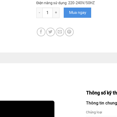
Điện năng sử dụng: 220-240V/50HZ
Bếp điện từ FS 628HI số lượng
Mua ngay
Thông số kỹ t
Thông tin chun
Chủng loại