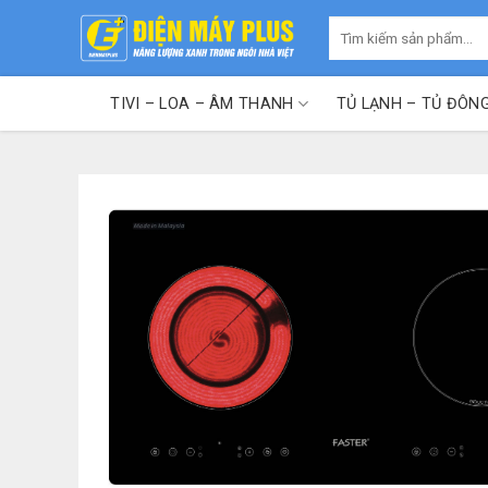
Skip
Tìm
to
kiếm:
content
TIVI – LOA – ÂM THANH
TỦ LẠNH – TỦ ĐÔN