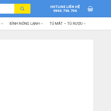
HOTLINE LIÊN HỆ
0963.756.706
BÌNH NÓNG LẠNH
TỦ MÁT – TỦ RƯỢU