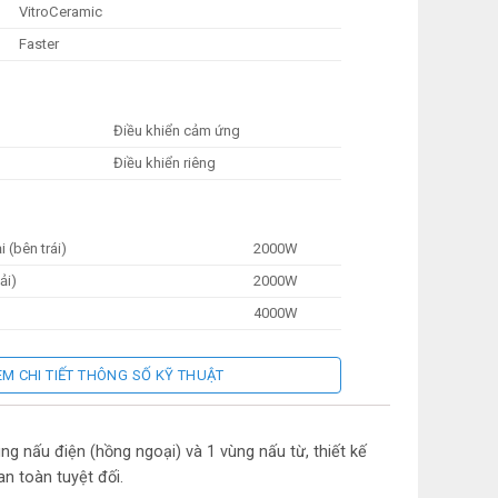
VitroCeramic
Faster
Điều khiển cảm ứng
Điều khiển riêng
 (bên trái)
2000W
ải)
2000W
4000W
àn
EM CHI TIẾT THÔNG SỐ KỸ THUẬT
Có
Có
ng nấu điện (hồng ngoại) và 1 vùng nấu từ, thiết kế
Có
n toàn tuyệt đối.
n
Có