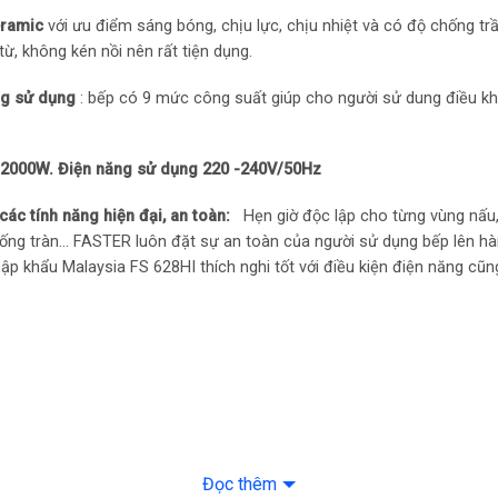
eramic
với ưu điểm sáng bóng, chịu lực, chịu nhiệt và có độ chống t
Lắp đặt
ừ, không kén nồi nên rất tiện dụng.
Kích thước mặt kính
ng sử dụng
: bếp có 9 mức công suất giúp cho người sử dung điều kh
Kích thước khoét đá
Aptomat
ải 2000W. Điện năng sử dụng 220 -240V/50Hz
Dây nguồn
các tính năng hiện đại, an toàn:
Hẹn giờ độc lập cho từng vùng nấu,
ống tràn… FASTER luôn đặt sự an toàn của người sử dụng bếp lên hàng
ập khẩu Malaysia FS 628HI thích nghi tốt với điều kiện điện năng cũn
Đọc thêm