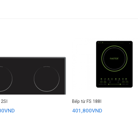
 2SI
Bếp từ FS 188I
00
VND
401,800
VND