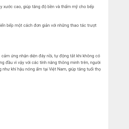
rầy xước cao, giúp tăng độ bền và thẩm mỹ cho bếp
740*420mm
iển bếp một cách đơn giản với những thao tác trượt
680*400mm
20-25A
2.5mm
 cảm ứng nhận diện đáy nồi, tự động tắt khi không có
 đầu vì vậy với các tính năng thông minh trên, người
g như khí hậu nóng ẩm tại Việt Nam, giúp tăng tuổi thọ