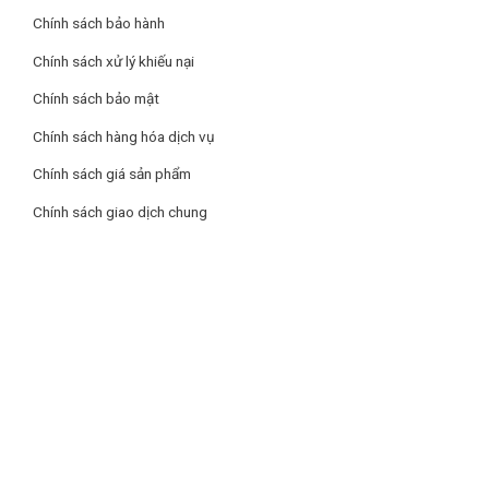
Chính sách bảo hành
Dễ dàng vệ sinh, không bám bẩn.
Chính sách xử lý khiếu nại
Thiết kế sang trọng, phù hợp với mọi không gian bếp.
Chính sách bảo mật
Hoạt động ổn định, độ bền cao, bảo hành dài hạn.
Chính sách hàng hóa dịch vụ
Chính sách giá sản phẩm
Chính sách giao dịch chung