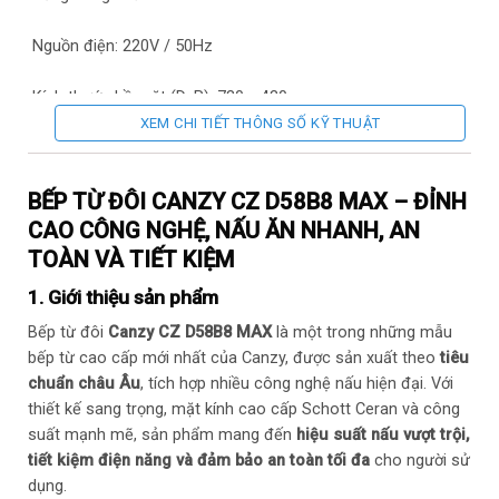
Nguồn điện: 220V / 50Hz
Kích thước bề mặt (DxR): 730 x 430 mm
XEM CHI TIẾT THÔNG SỐ KỸ THUẬT
Kích thước khoét đá (DxR): 690 x 390 mm
BẾP TỪ ĐÔI CANZY CZ D58B8 MAX – ĐỈNH
Chức năng an toàn: Khóa trẻ em, cảnh báo nhiệt dư, tự ngắt
an toàn
CAO CÔNG NGHỆ, NẤU ĂN NHANH, AN
TOÀN VÀ TIẾT KIỆM
Công nghệ: Inverter tiết kiệm điện
1. Giới thiệu sản phẩm
Xuất xứ: Made in Malaysia
Bếp từ đôi
Canzy CZ D58B8 MAX
là một trong những mẫu
bếp từ cao cấp mới nhất của Canzy, được sản xuất theo
tiêu
Bảo hành: 3 năm chính hãng Canzy Việt Nam
chuẩn châu Âu
, tích hợp nhiều công nghệ nấu hiện đại. Với
thiết kế sang trọng, mặt kính cao cấp Schott Ceran và công
suất mạnh mẽ, sản phẩm mang đến
hiệu suất nấu vượt trội,
tiết kiệm điện năng và đảm bảo an toàn tối đa
cho người sử
dụng.