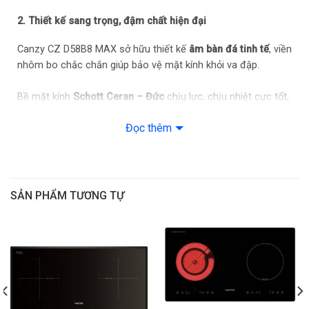
2. Thiết kế sang trọng, đậm chất hiện đại
Canzy CZ D58B8 MAX sở hữu thiết kế
âm bàn đá tinh tế
, viền
nhôm bo chắc chắn giúp bảo vệ mặt kính khỏi va đập.
Bề mặt kính
Schott Ceran – Đức
chịu lực, chịu nhiệt cực tốt,
chống trầy xước và dễ dàng vệ sinh.
Đọc thêm
Bảng điều khiển
cảm ứng trượt Slide riêng từng vùng nấu
,
thao tác mượt mà, dễ sử dụng cho cả người lớn tuổi.
3. Tính năng nổi bật của Bếp từ đôi Canzy CZ
SẢN PHẨM TƯƠNG TỰ
D58B8 MAX
Hai vùng nấu độc lập:
Nấu được nhiều món cùng lúc, tiết
kiệm thời gian.
Công suất mạnh mẽ:
Mỗi vùng từ có công suất
2400W
(Booster 3000W)
, tổng công suất lên tới
4800W
, giúp nấu
cực nhanh.