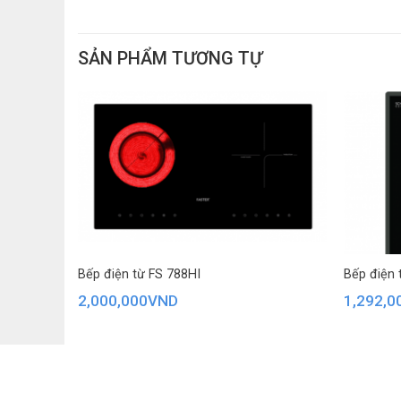
Kích thước khoét đá : 540 x 480 mm vuông vắn, phù h
SẢN PHẨM TƯƠNG TỰ
Bếp điện từ FS 788HI
Bếp điện 
2,000,000
VND
1,292,0