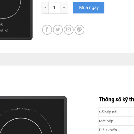
Bếp từ FS 3SI số lượng
Mua ngay
Thông số kỹ t
Số bếp nấu
Mặt bếp
Điều khiển