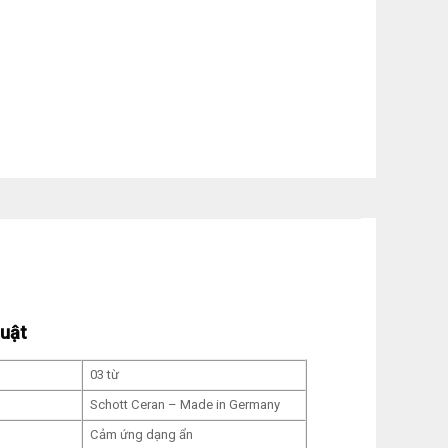
huật
03 từ
Schott Ceran – Made in Germany
Cảm ứng dạng ẩn