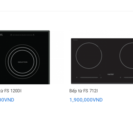
ợp với mọi không gian bếp.
từ FS 120DI
Bếp từ FS 712I
00
VND
1,900,000
VND