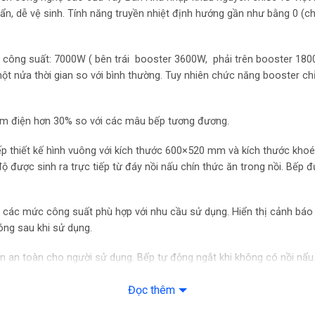
ẩn, dễ vệ sinh. Tính năng truyền nhiệt định hướng gần như bằng 0 (
Tổng công suất: 7000W ( bên trái booster 3600W, phải trên booster 18
ột nửa thời gian so với bình thường. Tuy nhiên chức năng booster c
ệm điện hơn 30% so với các mâu bếp tương đương.
Bếp thiết kế hình vuông với kích thước 600×520 mm và kích thước kh
độ được sinh ra trực tiếp từ đáy nồi nấu chín thức ăn trong nồi. B
h các mức công suất phù hợp với nhu cầu sử dụng. Hiển thị cảnh báo 
óng sau khi sử dụng.
 an toàn cho người sử dụng. Bếp tự động ngắt khi không có nồi nấu. 
 các thiết bị bếp trong nhà.
Đọc thêm
p siêu bền cách điện tốt, các quạt tản nhiệt giúp làm mát sản phẩm 