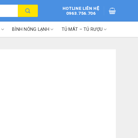
HOTLINE LIÊN HỆ
0963.756.706
BÌNH NÓNG LẠNH
TỦ MÁT – TỦ RƯỢU