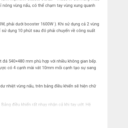
chỉ nóng vùng nấu, có thể chạm tay vùng xung quanh
00W, phải dưới booster 1600W ). Khi sử dụng cả 2 vùng
hỉ sử dụng 10 phút sau đó phải chuyển về công suất
oét đá 540×480 mm phù hợp với nhiều không gian bếp.
ếp được có 4 cạnh mài vát 10mm mỗi cạnh tạo sự sang
dư nhiệt vùng nấu, trên bảng điều khiển sẽ hiện chữ
Bảng điều khiển rất nhạy nhận cả khi tay ướt. Hệ
một cách hiệu quả.