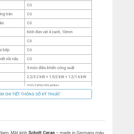
Có
ng tràn
Có
oàn
Có
Kính đen vát 4 canh, 10mm
Có
ọi bếp
Có
iết nồi nấu
Có
9 mức điều khiển công suất
2.2/3.2 kW + 1.5/2 kW + 1.2/1.6 kW
220-240V/50-60Hz
EM CHI TIẾT THÔNG SỐ KỸ THUẬT
CxR)
600 x 520 mm
á
540 x 480 mm
 Nam. Mặt kính
Schott Ceran
– made in Germany màu