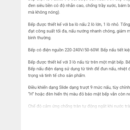
đen siêu bền có độ nhẵn cao, chống trầy xước, bám b
mà không nóng).
Bếp được thiết kế với ba lò nấu 2 lò lớn, 1 lò nhỏ. 
đạt công suất tối đa, nấu nướng nhanh chóng, giảm m
bình thường.
Bếp có điện nguồn 220-240V/50-60W. Bếp nấu tiết ki
Bếp được thiết kế với 3 lò nấu từ trên một mặt bếp. 
Bếp nấu điện dạng sử dụng từ tính để đun nấu, nhiệt 
trọng và tinh tế cho sản phẩm.
Điều khiển dạng Slide dạng trượt 9 mức nấu, tùy chỉn
“H” hoặc đèn hiển thị màu đỏ báo mặt bếp vẫn còn n
Chế độ cảm ứng chống tràn tự động ngắt khi nước tràn
thống tư ngắt khi quá nhiệt, quá áp bảo vệ an toàn cho
Bụng bếp điện từ
Faster FS 3SI
bằng chất liệu cao cấ