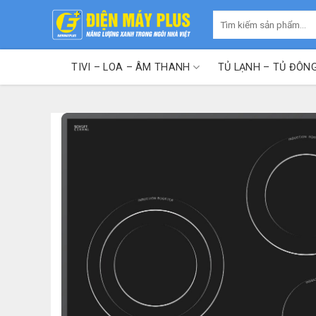
Skip
Tìm
to
kiếm:
content
TIVI – LOA – ÂM THANH
TỦ LẠNH – TỦ ĐÔN