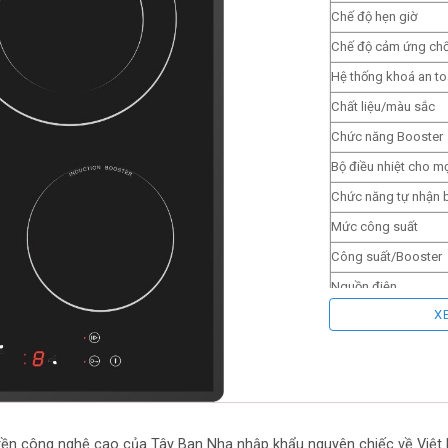
Chế độ hẹn giờ
Chế độ cảm ứng chố
Hệ thống khoá an t
Chất liệu/màu sắc
Chức năng Booster
Bộ điều nhiệt cho m
Chức năng tự nhận b
Mức công suất
Công suất/Booster
Nguồn điện
X
Kích thước bề mặt (
Kích thước khoét đ
yền công nghệ cao của Tây Ban Nha nhập khẩu nguyên chiếc về Việt