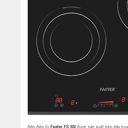
Bếp điện từ
Faster FS 3SI
được sản xuất trên dây tru