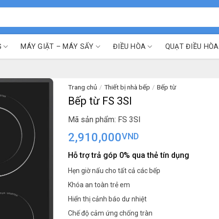
G
MÁY GIẶT – MÁY SẤY
ĐIỀU HÒA
QUẠT ĐIỀU HÒA
Trang chủ
/
Thiết bị nhà bếp
/
Bếp từ
Bếp từ FS 3SI
Mã sản phẩm: FS 3SI
2,910,000
VND
Hỗ trợ trả góp 0% qua thẻ tín dụng
Hẹn giờ nấu cho tất cả các bếp
Khóa an toàn trẻ em
Hiển thị cảnh báo dư nhiệt
Chế độ cảm ứng chống tràn