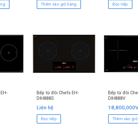
àng
Thêm vào giỏ hàng
Đọc tiếp
 EH-
Bếp từ đôi Chefs EH-
Bếp từ đôi Che
DIH888S
DIH888V
Liên hệ
18,800,000
Đọc tiếp
Thêm vào giỏ