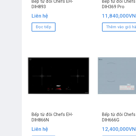
Bếp từ đôi Chefs EH-
Bếp từ đôi Chefs
DIH893
DIH369 Pro
Liên hệ
11,840,000
VN
Đọc tiếp
Thêm vào giỏ h
Bếp từ đôi Chefs EH-
Bếp từ đôi Chefs
DIH866N
DIH666G
Liên hệ
12,400,000
VN