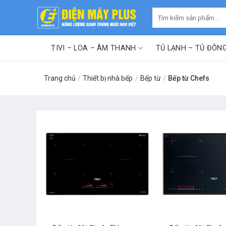
Skip
Tìm
to
kiếm:
content
TIVI – LOA – ÂM THANH
TỦ LẠNH – TỦ ĐÔN
Trang chủ
/
Thiết bị nhà bếp
/
Bếp từ
/
Bếp từ Chefs