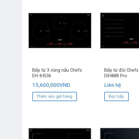
Bếp từ 3 vùng nấu Chefs
Bếp từ đôi Chefs
EH-IH536
DIH888 Pro
15,600,000
VND
Liên hệ
Thêm vào giỏ hàng
Đọc tiếp