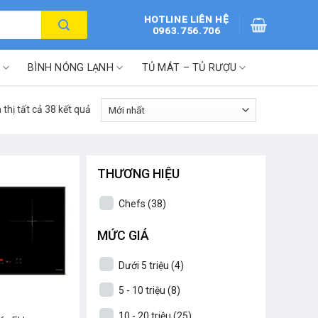
HOTLINE LIÊN HỆ
0963.756.706
BÌNH NÓNG LẠNH
TỦ MÁT – TỦ RƯỢU
 thị tất cả 38 kết quả
THƯƠNG HIỆU
Chefs
(38)
MỨC GIÁ
Dưới 5 triệu
(4)
5 - 10 triệu
(8)
10 - 20 triệu
(25)