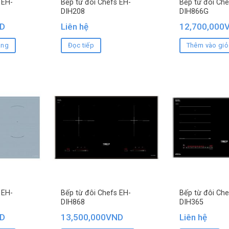
 EH-
Bếp từ đôi Chefs EH-
Bếp từ đôi Che
DIH208
DIH866G
D
Liên hệ
12,700,000
àng
Đọc tiếp
Thêm vào giỏ
 EH-
Bếp từ đôi Chefs EH-
Bếp từ đôi Che
DIH868
DIH365
D
13,500,000
VND
Liên hệ