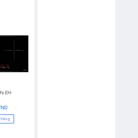
fs EH-
VND
 hàng