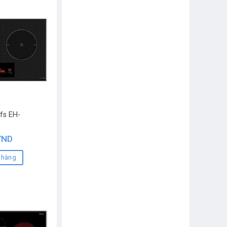
fs EH-
VND
 hàng