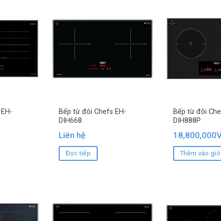
 EH-
Bếp từ đôi Chefs EH-
Bếp từ đôi Che
DIH668
DIH888P
Liên hệ
18,800,000
Đọc tiếp
Thêm vào giỏ