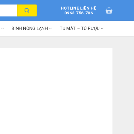
HOTLINE LIÊN HỆ
0963.756.706
BÌNH NÓNG LẠNH
TỦ MÁT – TỦ RƯỢU