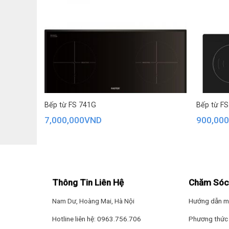
Măt kính Schott Ceran nổi tiếng
Bếp EH-MIX536 sử dụng mặt kính từ thương hiệu
Scho
bền đẹp. Mặt kính Schott có thể chịu nhiệt đến 1000°C
chạm dẫn đến vỡ mặt kính
Ngoài ra, kính Schott Ceran còn ghi điểm với bề mặt
Bếp từ FS 741G
Bếp từ FS
7,000,000
VND
900,00
Thông Tin Liên Hệ
Chăm Sóc
Nam Dư, Hoàng Mai, Hà Nội
Hướng dẫn m
Hotline liên hệ: 0963.756.706
Phương thức 