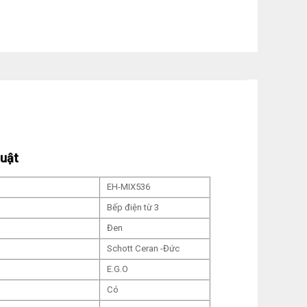
huật
EH-MIX536
Bếp điện từ 3
Đen
Schott Ceran -Đức
E.G.O
Có