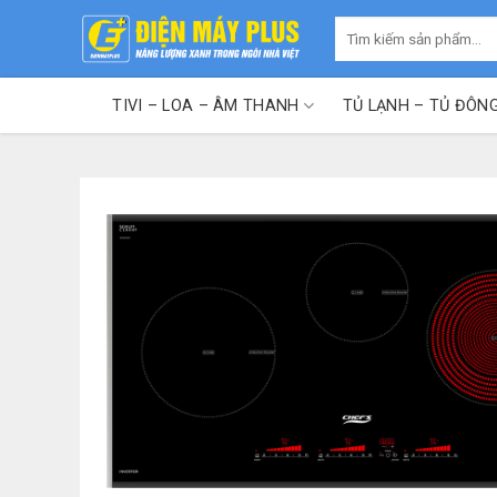
Skip
Tìm
to
kiếm:
content
TIVI – LOA – ÂM THANH
TỦ LẠNH – TỦ ĐÔN