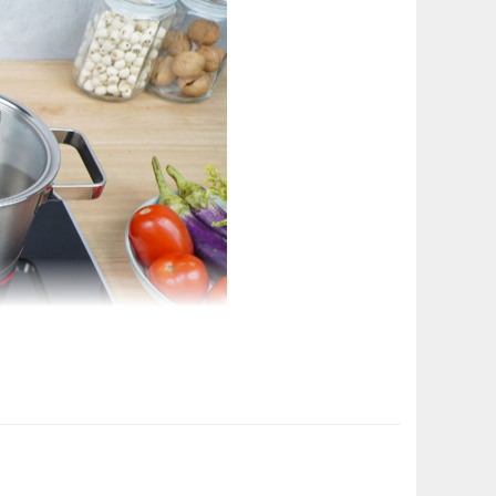
Có
m
Có
àn cho bếp
Có
 không nồi, khi quên
Có
nhiệt, quá áp
Có
810x450x55 mm
á
730×400 mm
220-240V/50-60 Hz
6kg
LK E.G.O – LR Việt Nam
36 tháng