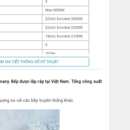
3
Max 6000W
22cm/ booster 3000W
22cm/ booster 2200W
18cm/ booster 2100W
3
1h59p
EM CHI TIẾT THÔNG SỐ KỸ THUẬT
ng
EMC, CE
nh
Có
many. Bếp được lắp ráp tại Việt Nam. Tổng công suất
ộng
Có
ng suất
Có
lượng so với các bếp truyền thống khác.
Có
g
Có
ỡ nồi
Có