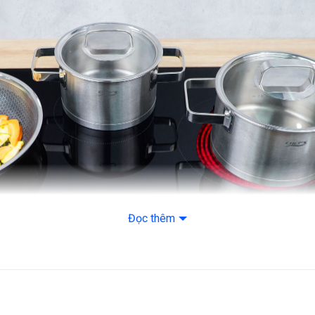
Tính năng an toàn
Cảnh báo nhiệt dư
Khóa an toàn trẻ e
Tính năng chống tr
Tự động tắt bếp khi
Bảo vệ an toàn quá 
Thông số khác
Kích thước
Kích thước khoét đ
Điện áp
Trọng lượng
Đọc thêm
Xuất xứ
Bảo hành