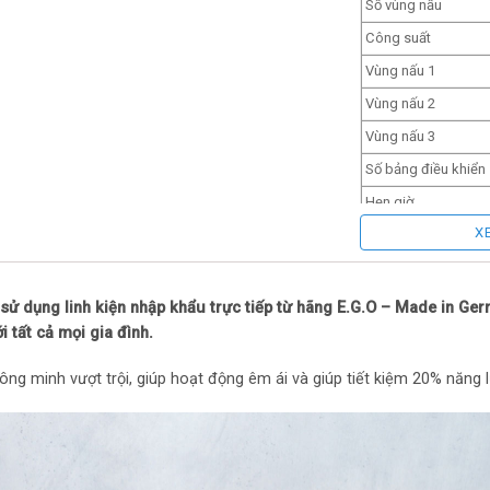
Số vùng nấu
Công suất
Vùng nấu 1
Vùng nấu 2
Vùng nấu 3
Số bảng điều khiển
Hẹn giờ
X
Tiêu chuẩn chất lượ
Tính năng thông mi
Dừng bếp tạm thời
sử dụng linh kiện nhập khẩu trực tiếp từ hãng E.G.O – Made in Ger
i tất cả mọi gia đình.
Nấu ninh/hầm tự đ
Tự động chia sẻ cô
ông minh vượt trội, giúp hoạt động êm ái và giúp tiết kiệm 20% năng 
Hẹn giờ độc lập
Hâm nóng/Warmin
Tự nhận diện kích c