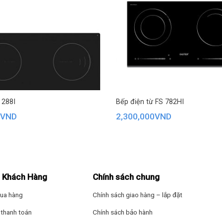
tt Ceran
– CHLB Đức nổi tiếng số 1 thế giới. Kính gốm ceramic Schot
, chịu sốc nhiệt đến 800°C. Khả năng chịu lực tốt (đến 15kg). Mặt k
 phẳng mịn, khó bám bẩn, giúp việc vệ sinh, lau chùi bếp được dễ dà
 288I
Bếp điện từ FS 782HI
0
VND
2,300,000
VND
 Khách Hàng
Chính sách chung
ua hàng
Chính sách giao hàng – lắp đặt
thanh toán
Chính sách bảo hành