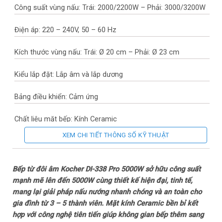
Công suất vùng nấu: Trái: 2000/2200W – Phải: 3000/3200W
Điện áp: 220 – 240V, 50 – 60 Hz
Kích thước vùng nấu: Trái: Ø 20 cm – Phải: Ø 23 cm
Kiểu lắp đặt: Lắp âm và lắp dương
Bảng điều khiển: Cảm ứng
Chất liệu mặt bếp: Kính Ceramic
XEM CHI TIẾT THÔNG SỐ KỸ THUẬT
Thương hiệu mâm nấu: Hãng không công bố
Thương hiệu của: Việt Nam
Bếp từ đôi âm Kocher DI-338 Pro 5000W sở hữu công suất
mạnh mẽ lên đến 5000W cùng thiết kế hiện đại, tinh tế,
Sản xuất tại: Hàn Quốc
mang lại giải pháp nấu nướng nhanh chóng và an toàn cho
gia đình từ 3 – 5 thành viên. Mặt kính Ceramic bền bỉ kết
Năm ra mắt: 2024
hợp với công nghệ tiên tiến giúp không gian bếp thêm sang