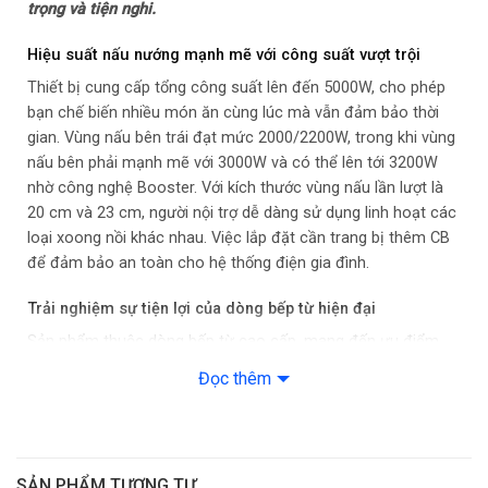
trọng và tiện nghi.
Chế độ nấu và tiện ích
Hiệu suất nấu nướng mạnh mẽ với công suất vượt trội
Chế độ nấu tự động: 3 chế độ nấu cài đặt sẵn
Thiết bị cung cấp tổng công suất lên đến 5000W, cho phép
bạn chế biến nhiều món ăn cùng lúc mà vẫn đảm bảo thời
Loại nồi nấu: Chỉ sử dụng loại nồi có đế nhiễm từ
gian. Vùng nấu bên trái đạt mức 2000/2200W, trong khi vùng
nấu bên phải mạnh mẽ với 3000W và có thể lên tới 3200W
Tiện ích: Công nghệ Inverter tiết kiệm điện
nhờ công nghệ Booster. Với kích thước vùng nấu lần lượt là
20 cm và 23 cm, người nội trợ dễ dàng sử dụng linh hoạt các
– Chức năng rã đông
loại xoong nồi khác nhau. Việc lắp đặt cần trang bị thêm CB
– Chức năng Booster làm nóng nhanh
để đảm bảo an toàn cho hệ thống điện gia đình.
Trải nghiệm sự tiện lợi của dòng bếp từ hiện đại
– Bảng điều khiển cảm ứng trượt
Sản phẩm thuộc dòng bếp từ cao cấp, mang đến ưu điểm
– Chế độ Nấu tiết kiệm ECO
vượt trội về khả năng tiết kiệm điện năng và an toàn tối đa
Đọc thêm
cho người dùng. Khác với bếp hồng ngoại, bếp từ chỉ tập
– Chế độ Nấu rảnh tay iQuick Boiling
trung nhiệt vào đáy nồi nên không gây thất thoát nhiệt ra
môi trường xung quanh, giúp gian bếp luôn mát mẻ và trong
– Hẹn giờ độc lập từng vùng nấu
lành, phù hợp cho những gia đình bận rộn cần sự tối ưu hóa
SẢN PHẨM TƯƠNG TỰ