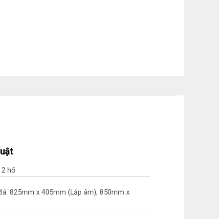
huật
 2 hố
 đá: 825mm x 405mm (Lắp âm), 850mm x