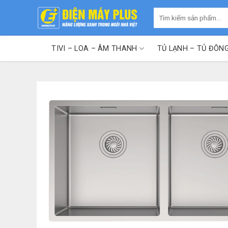
Skip
Tìm
to
kiếm:
content
TIVI – LOA – ÂM THANH
TỦ LẠNH – TỦ ĐÔN