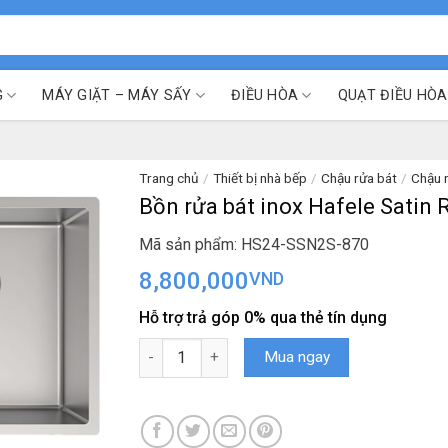
G
MÁY GIẶT – MÁY SẤY
ĐIỀU HÒA
QUẠT ĐIỀU HÒA
Trang chủ
/
Thiết bị nhà bếp
/
Chậu rửa bát
/
Chậu 
Bồn rửa bát inox Hafele Satin
Mã sản phẩm: HS24-SSN2S-870
8,800,000
VND
Hỗ trợ trả góp 0% qua thẻ tín dụng
Bồn rửa bát inox Hafele Satin R10 HS24-SSN2S
Mua ngay