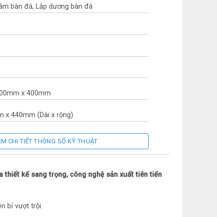
 âm bàn đá, Lắp dương bàn đá
: 400mm x 400mm
m x 440mm (Dài x rộng)
ệu: Đức
EM CHI TIẾT THÔNG SỐ KỸ THUẬT
ng Quốc
 thiết kế sang trọng, công nghệ sản xuất tiên tiến
g theo chính sách Hãng
 bỉ vượt trội.