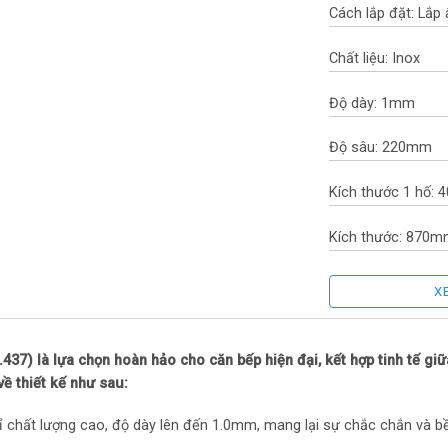
Cách lắp đặt: Lắp
Chất liệu: Inox
Độ dày: 1mm
Độ sâu: 220mm
Kích thước 1 hố
Kích thước: 870m
Xuất xứ thương hi
X
Sản xuất tại: Tru
7) là lựa chọn hoàn hảo cho căn bếp hiện đại, kết hợp tinh tế giữa
Bảo hành: 24 thán
ề thiết kế như sau:
chất lượng cao, độ dày lên đến 1.0mm, mang lại sự chắc chắn và bền