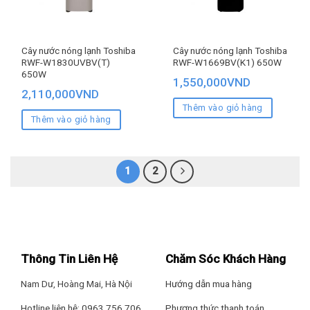
Cây nước nóng lạnh Toshiba
Cây nước nóng lạnh Toshiba
RWF-W1830UVBV(T)
RWF-W1669BV(K1) 650W
650W
1,550,000
VND
2,110,000
VND
Thêm vào giỏ hàng
Thêm vào giỏ hàng
1
2
Thông Tin Liên Hệ
Chăm Sóc Khách Hàng
Nam Dư, Hoàng Mai, Hà Nội
Hướng dẫn mua hàng
Hotline liên hệ: 0963.756.706
Phương thức thanh toán