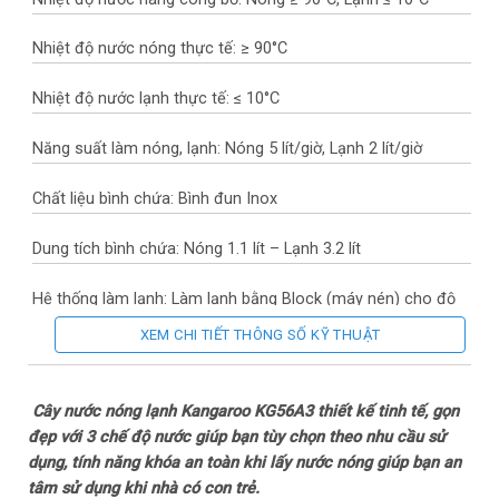
Nhiệt độ nước nóng thực tế: ≥ 90°C
Nhiệt độ nước lạnh thực tế: ≤ 10°C
Năng suất làm nóng, lạnh: Nóng 5 lít/giờ, Lạnh 2 lít/giờ
Chất liệu bình chứa: Bình đun Inox
Dung tích bình chứa: Nóng 1.1 lít – Lạnh 3.2 lít
Hệ thống làm lạnh: Làm lạnh bằng Block (máy nén) cho độ
lạnh sâu
XEM CHI TIẾT THÔNG SỐ KỸ THUẬT
Điện năng tiêu thụ: 0.585 kWh
Cây nước nóng lạnh Kangaroo KG56A3 thiết kế tinh tế, gọn
Tiện ích: Công nghệ hút bình
đẹp với 3 chế độ nước giúp bạn tùy chọn theo nhu cầu sử
dụng, tính năng khóa an toàn khi lấy nước nóng giúp bạn an
– Khay hứng nước
tâm sử dụng khi nhà có con trẻ.