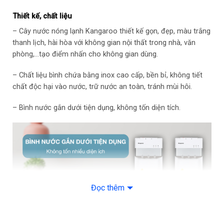
– Có đèn báo nóng lạnh
Thiết kế, chất liệu
– Cây nước nóng lạnh Kangaroo thiết kế gọn, đẹp, màu trắng
Chế độ an toàn: Khóa vòi nước nóng Công tắc nóng lạnh độc
thanh lịch, hài hòa với không gian nội thất trong nhà, văn
lập
phòng,…tạo điểm nhấn cho không gian dùng.
Kích thước – Khối lượng: Cao 103.5 cm – Ngang 31 cm – Sâu
– Chất liệu bình chứa bằng inox cao cấp, bền bỉ, không tiết
32.4 cm – Nặng 14 kg
chất độc hại vào nước, trữ nước an toàn, tránh mùi hôi.
Thương hiệu của: Việt Nam
– Bình nước gắn dưới tiện dụng, không tốn diện tích.
Sản xuất tại: Trung Quốc
Năm ra mắt: 2021
Lưu ý nhiệt độ thực tế: (Nhiệt độ nước thực tế sẽ phụ thuộc
vào nhiệt độ môi trường và thể tích nước lấy ra)
Đọc thêm
Hãng: Kangaroo.