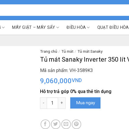
G
MÁY GIẶT – MÁY SẤY
ĐIỀU HÒA
QUẠT ĐIỀU HÒA
Trang chủ
/
Tủ mát
/
Tủ mát Sanaky
Tủ mát Sanaky Inverter 350 lí
Mã sản phẩm: VH-3589K3
9,060,000
VND
Hỗ trợ trả góp 0% qua thẻ tín dụng
Tủ mát Sanaky Inverter 350 lít VH-3589K3 số l
Mua ngay