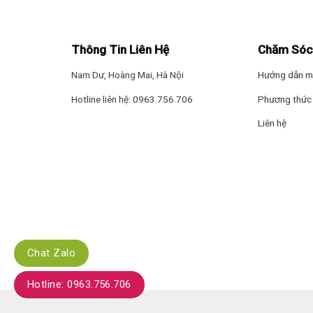
– Chất liệu
dàn lạnh bằng đồng
cho hiệu suất dẫn nhi
– Sử dụng
gas R600a
làm lạnh nhanh, tiết kiệm 40% đi
Thông Tin Liên Hệ
Chăm Sóc
– Tủ vận hành êm ái, ổn định với điện năng được sử 
Nam Dư, Hoàng Mai, Hà Nội
Hướng dẫn m
Hotline liên hệ: 0963.756.706
Phương thức 
Liên hệ
Chat Zalo
Hotline: 0963.756.706