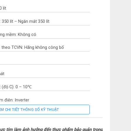
 lít
 350 lít – Ngăn mát 350 lít
ông mềm: Không có
hụ theo TCVN: Hãng không công bố
mát
 (độ C): 0 – 10℃
m điện: Inverter
EM CHI TIẾT THÔNG SỐ KỸ THUẬT
p: Công nghệ làm lạnh Nofrost
: Đồng
 cực tím làm ảnh hưởng đến thực phẩm bảo quản trong