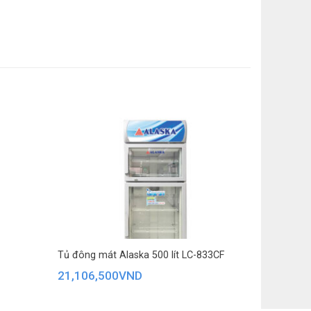
lượng: Dài 62.5 cm – Rộng 61 cm – Cao 184 cm
 Việt Nam
 Nam
Tủ đông mát Alaska 500 lít LC-833CF
21,106,500
VND