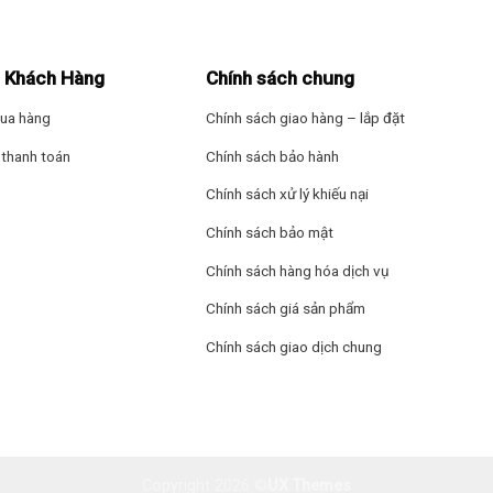
ệt tốt, làm lạnh nhanh giúp bảo quản thực phẩm luôn tươi ngon và m
ện năng tiêu thụ, thân thiện với môi trường.
 Khách Hàng
Chính sách chung
dụng ở mức tối ưu nhờ
tích hợp
công nghệ Inverter tiết kiệm điện.
ua hàng
Chính sách giao hàng – lắp đặt
thanh toán
Chính sách bảo hành
Chính sách xử lý khiếu nại
Chính sách bảo mật
Chính sách hàng hóa dịch vụ
Chính sách giá sản phẩm
Chính sách giao dịch chung
Copyright 2026 ©
UX Themes