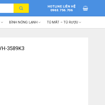
HOTLINE LIÊN HỆ
0963.756.706
BÌNH NÓNG LẠNH
TỦ MÁT – TỦ RƯỢU
t VH-3589K3
ượng