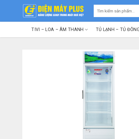
Skip
Tìm
to
kiếm:
content
TIVI – LOA – ÂM THANH
TỦ LẠNH – TỦ ĐÔN