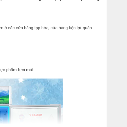
 Nhôm sơn tĩnh điện
i: Thân tủ: Thép sơn tĩnh điện, Viền cửa tủ:
m ở các cửa hàng tạp hóa, cửa hàng tiện lợi, quán
ng nghệ kính Low-E
điện
thực phẩm tươi mát.