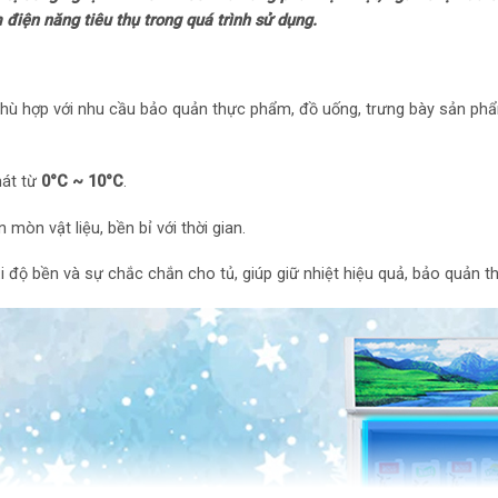
m điện năng tiêu thụ trong quá trình sử dụng.
Chất liệu lòng tủ:
Chất liệu bên ngoà
Nhựa
phù hợp với nhu cầu bảo quản thực phẩm, đồ uống, trưng bày sản phẩ
Chất liệu kính: Cô
át từ
0°C ~ 10°C
.
Tiện ích: Vỉ
n mòn vật liệu, bền bỉ với thời gian.
Inverter tiết kiệm 
i độ bền và sự chắc chắn cho tủ, giúp giữ nhiệt hiệu quả, bảo quản 
Khoá cửa tủ
Cửa kính
Lỗ thoát nước
Bánh xe