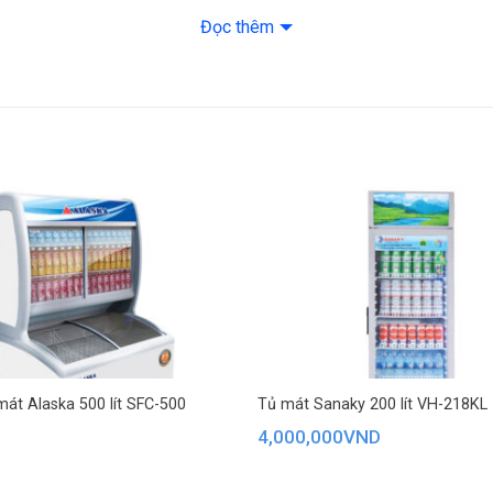
Kích thước, khối 
Đọc thêm
– Nặng 66 kg
Loại Gas: R600a
Độ ồn: 32-42 dB
Thương hiệu của:
Sản xuất tại: Việt
Năm ra mắt: 2022
Hãng: Sanaky
át Alaska 500 lít SFC-500
Tủ mát Sanaky 200 lít VH-218KL
4,000,000
VND