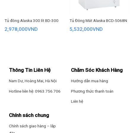
mở vali có 1 ngăn đông, 1 ngăn mát tổng dung tích sử dụng
205 lít giúp người dùng dễ dàng phân loại thực phẩm như thịt
cá, kem, đồ đông lạnh và rau quả riêng biệt, phù hợp với từng
Tủ đông Alaska 300 lít BD-300
Tủ Đông Mát Alaska BCD-5068N
nhu cầu bảo quản của gia đình hoặc các cửa hàng nhỏ.
2,978,000
VND
5,532,000
VND
Thông Tin Liên Hệ
Chăm Sóc Khách Hàng
Nam Dư, Hoàng Mai, Hà Nội
Hướng dẫn mua hàng
Hotline liên hệ: 0963.756.706
Phương thức thanh toán
Liên hệ
Chính sách chung
Chính sách giao hàng – lắp