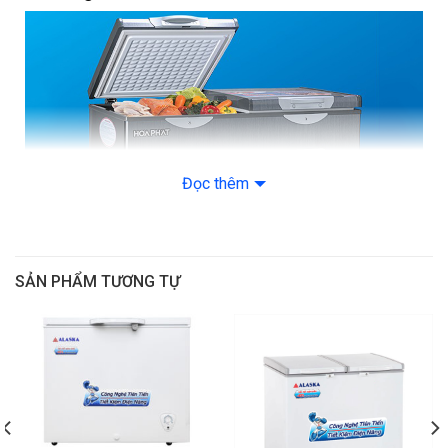
nhanh
Chất liệu
Đồng
dàn lạnh
Loại gas
R600a
Công
suất tiêu
122W
thụ
Kích
1035 x 610 x
Đọc thêm
thước
915 mm
Trọng
48 kg
lượng
SẢN PHẨM TƯƠNG TỰ
Thiết kế hiện đại, hài hòa với mọi không gian
Tủ đông Hòa Phát 205 lít HCF 506Đ2SH sở hữu thiết kế
vuông vức, tối giản, tông màu trắng nhẹ nhàng, thanh lịch,
phù hợp với mọi không gian. Sản phẩm thuộc dòng tủ 2 cánh