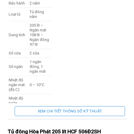
Bảo hành
2 năm
Tủ đông
Loại tủ
nằm
205 lít –
Ngăn mát
Dung tích
108 lít –
Ngăn đông
97 lít
Số cửa
2 cửa
1 ngăn
Số ngăn
đông, 1
ngăn mát
Nhiệt độ
ngăn mát
0 – 10°C
(độ C)
Nhiệt độ
ngăn
≤ -18ºC
đông (độ
XEM CHI TIẾT THÔNG SỐ KỸ THUẬT
C)
Công
nghệ làm
Trực tiếp
Tủ đông Hòa Phát 205 lít HCF 506Đ2SH
lạnh