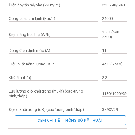
Điện áp/tấn số/pha (V/Hz/Ph)
220-240/50/1
Công suất làm lạnh (Btu/h)
24000
2561 (690 –
Điện năng tiêu thụ (W/h)
2600)
Dòng điện định mức (A)
11
Hiệu suất năng lượng CSPF
4.90 (5 sao)
Khử ẩm (L/h)
2.2
Lưu lượng gió khối trong (m3/h) (cao/trung
1180/1050/950
bình/thấp)
Độ ồn khối trong (dB) (cao/trung bình/thấp)
37/32/29
XEM CHI TIẾT THÔNG SỐ KỸ THUẬT
Độ ồn khối ngoài (dB)
49