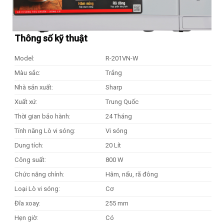
Thông số kỹ thuật
Model:
R-201VN-W
Màu sắc:
Trắng
Nhà sản xuất:
Sharp
Xuất xứ:
Trung Quốc
Thời gian bảo hành:
24 Tháng
Tính năng Lò vi sóng:
Vi sóng
Dung tích:
20 Lít
Công suất:
800 W
Chức năng chính:
Hâm, nấu, rã đông
Loại Lò vi sóng:
Cơ
Đĩa xoay:
255 mm
Hẹn giờ:
Có