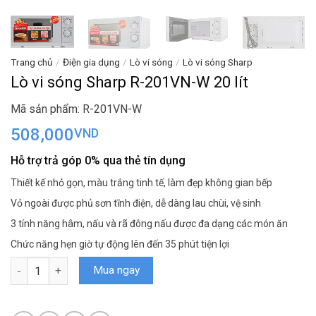
Trang chủ
/
Điện gia dụng
/
Lò vi sóng
/
Lò vi sóng Sharp
Lò vi sóng Sharp R-201VN-W 20 lít
Mã sản phẩm: R-201VN-W
508,000
VND
Hỗ trợ trả góp 0% qua thẻ tín dụng
Thiết kế nhỏ gọn, màu trắng tinh tế, làm đẹp không gian bếp
Vỏ ngoài được phủ sơn tĩnh điện, dễ dàng lau chùi, vệ sinh
3 tính năng hâm, nấu và rã đông nấu được đa dạng các món ăn
Chức năng hẹn giờ tự động lên đến 35 phút tiện lợi
Lò vi sóng Sharp R-201VN-W 20 lít số lượng
Mua ngay