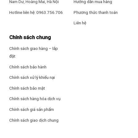
Nam Dư, Hoàng Mai, Hà Nội
Hướng dẫn mua hàng
Hotline liên hệ: 0963.756.706
Phương thức thanh toán
Liên hệ
Chính sách chung
Chính sách giao hàng – lắp
Lò có nhiều chức năng nấu nướng đa dạng
đặt
Các chức năng nấu chính như: hâm, nấu, rã đông cho phép
bạn thỏa sức
chế biến nhiều món ăn ngon cho gia đình
Chính sách bảo hành
mình.
Chính sách xử lý khiếu nại
Chính sách bảo mật
Chính sách hàng hóa dịch vụ
Chính sách giá sản phẩm
Chính sách giao dịch chung