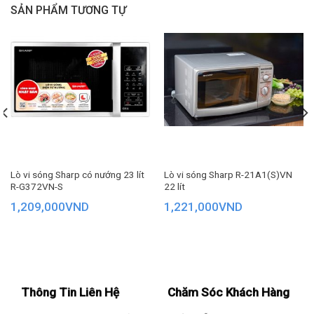
SẢN PHẨM TƯƠNG TỰ
Dung tích 20L
Lò vi sóng Sharp R-201VN-W với dung tích 20L, khoang lò
rộng rãi có sức chứa những hộp đựng thức ăn kích thước
lớn,
thích hợp sử dụng trong những gia đình từ 4-5 người.
Lò vi sóng Sharp có nướng 23 lít
Lò vi sóng Sharp R-21A1(S)VN
Công suất 800W
R-G372VN-S
22 lít
Lò có công suất 800W giúp bạn dễ dàng thực hiện món ăn
1,209,000
VND
1,221,000
VND
nhanh chóng, đúng cách, tăng thêm những món ăn ngon
cho gia đình.
Thông Tin Liên Hệ
Chăm Sóc Khách Hàng