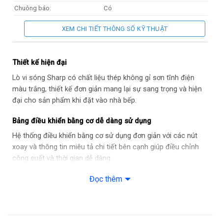
Chuông báo:
Có
Chức năng khác:
Có các chế độ thấp, trung bình, cao
XEM CHI TIẾT THÔNG SỐ KỸ THUẬT
Khối lượng sản phẩm (kg):
10.9 kg
Kích thước sản phẩm:
439.5 x 338.2 x 256.2 mm
Thiết kế hiện đại
Lò vi sóng Sharp có chất liệu thép không gỉ sơn tĩnh điện
màu trắng, thiết kế đơn giản mang lại sự sang trọng và hiện
đại cho sản phẩm khi đặt vào nhà bếp.
Bảng điều khiển bằng cơ dễ dàng sử dụng
Hệ thống điều khiển bằng cơ sử dụng đơn giản với các nút
xoay và thông tin miêu tả chi tiết bên cạnh giúp điều chỉnh
công suất và thời gian dễ dàng.
Đọc thêm