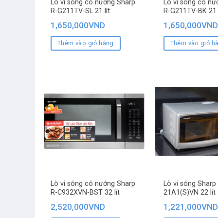
Lò vi sóng có nướng Sharp
Lò vi sóng có nư
R-G211TV-SL 21 lít
R-G211TV-BK 21 l
1,650,000
VND
1,650,000
VND
Thêm vào giỏ hàng
Thêm vào giỏ h
Lò vi sóng có nướng Sharp
Lò vi sóng Sharp
R-C932XVN-BST 32 lít
21A1(S)VN 22 lít
2,520,000
VND
1,221,000
VND