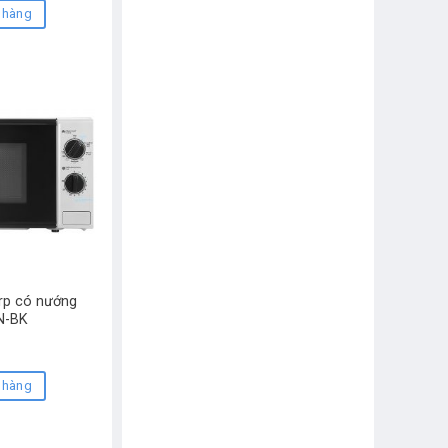
 hàng
arp có nướng
N-BK
D
 hàng