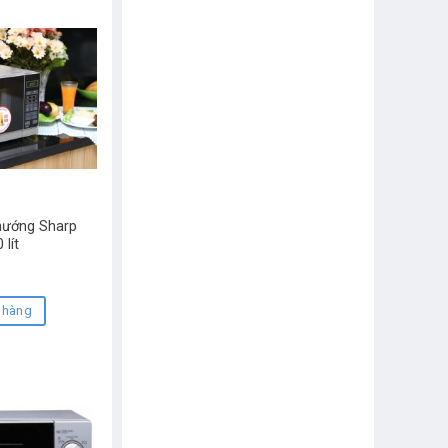
 nướng Sharp
lít
D
 hàng