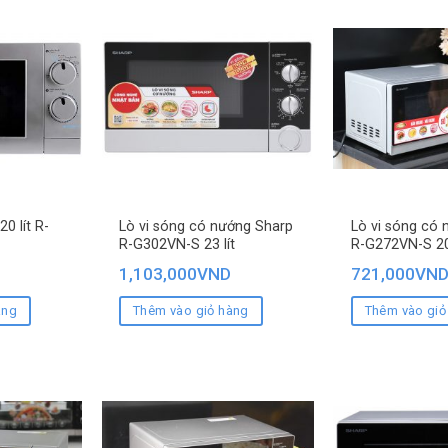
0 lít R-
Lò vi sóng có nướng Sharp
Lò vi sóng có
R-G302VN-S 23 lít
R-G272VN-S 20 
1,103,000
VND
721,000
VN
àng
Thêm vào giỏ hàng
Thêm vào giỏ