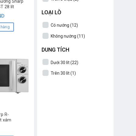
 nướng Sharp
 28 lít
LOẠI LÒ
ND
Có nướng
(12)
 hàng
Không nướng
(11)
DUNG TÍCH
Dưới 30 lít
(22)
Trên 30 lít
(1)
rp R-
ít xám
D