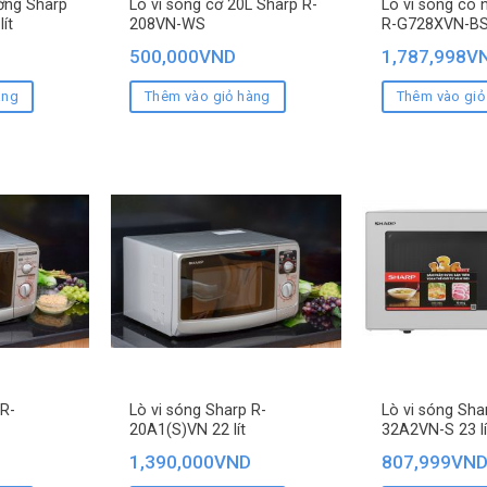
ớng Sharp
Lò vi sóng cơ 20L Sharp R-
Lò vi sóng có
ít
208VN-WS
R-G728XVN-BST
500,000
VND
1,787,998
V
àng
Thêm vào giỏ hàng
Thêm vào giỏ
 R-
Lò vi sóng Sharp R-
Lò vi sóng Sha
20A1(S)VN 22 lít
32A2VN-S 23 l
1,390,000
VND
807,999
VN