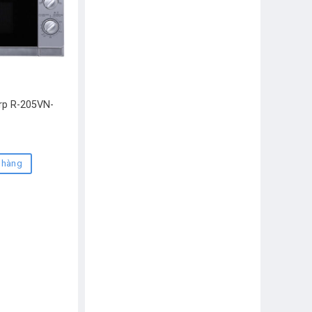
arp R-205VN-
D
 hàng