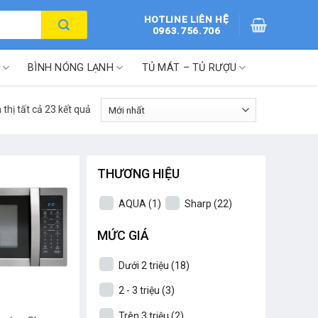
HOTLINE LIÊN HỆ
0963.756.706
BÌNH NÓNG LẠNH
TỦ MÁT – TỦ RƯỢU
 thị tất cả 23 kết quả
THƯƠNG HIỆU
AQUA
(1)
Sharp
(22)
MỨC GIÁ
Dưới 2 triệu
(18)
2 - 3 triệu
(3)
Trên 3 triệu
(2)