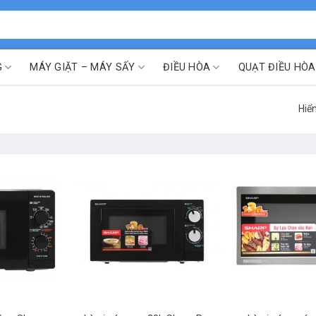
G
MÁY GIẶT – MÁY SẤY
ĐIỀU HÒA
QUẠT ĐIỀU HÒA
Hiển
p