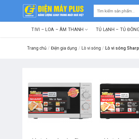
Skip
Tìm
to
kiếm:
content
TIVI – LOA – ÂM THANH
TỦ LẠNH – TỦ ĐÔN
Trang chủ
/
Điện gia dụng
/
Lò vi sóng
/
Lò vi sóng Shar