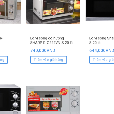
 R-
Lò vi sóng có nướng
Lò vi sóng Sh
SHARP R-G222VN-S 20 lít
S 20 lít
740,000
VND
644,000
VN
àng
Thêm vào giỏ hàng
Thêm vào giỏ