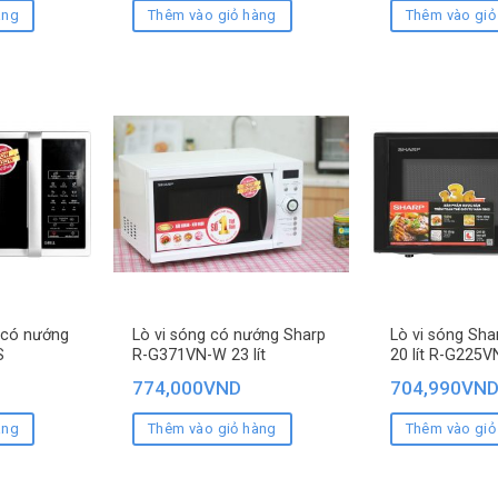
àng
Thêm vào giỏ hàng
Thêm vào giỏ
 có nướng
Lò vi sóng có nướng Sharp
Lò vi sóng Sh
S
R-G371VN-W 23 lít
20 lít R-G225V
774,000
VND
704,990
VN
àng
Thêm vào giỏ hàng
Thêm vào giỏ