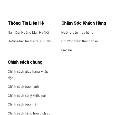
Thông Tin Liên Hệ
Chăm Sóc Khách Hàng
Nam Dư, Hoàng Mai, Hà Nội
Hướng dẫn mua hàng
Giúp máy tắm nước nóng được bền bỉ với thời gian nhờ
Hotline liên hệ: 0963.756.706
Phương thức thanh toán
lớp vỏ chống thấm nước IP25
Liên hệ
Sử dụng vật liệu chống thấm nước IP25 tiêu chuẩn châu Âu,
chiếc vỏ của máy nước nóng Ariston ST45PE-VN sẽ không
Chính sách chung
cho nước và bụi bẩn xâm nhập vào bên trong làm chập
mạch, hư hỏng linh kiện, giúp nâng cao tuổi thọ và độ bền bỉ
Chính sách giao hàng – lắp
với thời gian cho máy.
đặt
Chính sách bảo hành
Ngăn chặn mối nguy rò rỉ điện với cầu dao chống rò điện
Chính sách xử lý khiếu nại
ELCB
Chính sách bảo mật
Chiếc máy nước nóng trực tiếp Ariston được trang bị cầu
Chính sách hàng hóa dịch vụ