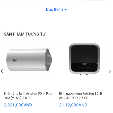
Đọc thêm
Máy nước nóng Ariston với cơ chế làm nóng trực tiếp cho
bạn được đắm mình trong dòng nước nóng thư giãn gần
SẢN PHẨM TƯƠNG TỰ
như ngay lập tức
Bình nóng lạnh Ariston 50 lít Pro
Bình nước nóng Ariston 30 lít
R50 (V+SH) 2.5 FE
AN2 30 TOP 2.5 FE
2,321,000
VND
2,112,000
VND