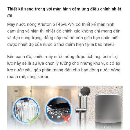
Nhiệt độ tối đa:
45 độ C
Thiết kế sang trọng với màn hình cảm ứng điều chỉnh nhiệt
độ
Kích thước – Trọng lượng:
Cao 38.6 cm – Ngang 23 cm – Dày
Máy nước nóng Ariston ST45PE-VN có thiết kế màn hình
7.6 cm – Nặng 2 kg
cảm ứng và hiển thị nhiệt độ chính xác không chỉ mang đến
vẻ đẹp sang trọng, đẳng cấp mà nó còn giúp bạn nhận biết
Năm ra mắt:
2017
được nhiệt độ của nước ở thời điểm hiện tại là bao nhiêu.
Thương hiệu của:
Italia
Bên cạnh đó, chiếc máy nước nóng được tích hợp bơm trợ
lực này sẽ là sự lựa chọn lý tưởng cho những khu vực có áp
Sản xuất tại:
Việt Nam
lực nước yếu, góp phần mang đến cho bạn dòng nước nóng
mạnh mẽ, sảng khoái.
Hãng:
Ariston.