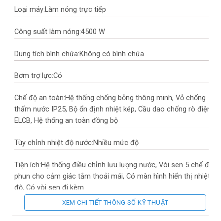
Loại máy:
Làm nóng trực tiếp
Công suất làm nóng:
4500 W
Dung tích bình chứa:
Không có bình chứa
Bơm trợ lực:
Có
Chế độ an toàn:
Hệ thống chống bỏng thông minh, Vỏ chống
thấm nước IP25, Bộ ổn định nhiệt kép, Cầu dao chống rò điện
ELCB, Hệ thống an toàn đồng bộ
Tùy chỉnh nhiệt độ nước:
Nhiều mức độ
Tiện ích:
Hệ thống điều chỉnh lưu lượng nước, Vòi sen 5 chế độ
phun cho cảm giác tắm thoải mái, Có màn hình hiển thị nhiệt
độ, Có vòi sen đi kèm
XEM CHI TIẾT THÔNG SỐ KỸ THUẬT
Áp lực nước hoạt động:
Tối thiểu 30 kPa – Tối đa 380 kPa