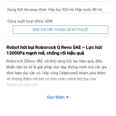
Dung tích khoang chứa: Hộp bụi 325 ml, Hộp nước 80 ml
Công suất hoạt động: 60W
XEM CHI TIẾT THÔNG SỐ KỸ THUẬT
Công suất hút: 12000 Pa
Độ ồn cao nhất: 64 dB
Robot hút bụi Roborock Q Revo 5AE – Lực hút
12000Pa mạnh mẽ, chống rối hiệu quả
Bộ lọc: Bộ lọc HEPA
Roborock QRevo 5AE với khả năng hút, lau hiệu quả, điều
khiển tiện lợi sẽ là giải pháp dọn dẹp thông minh mà các gia
Phiên bản: Quốc tế
đình hiện đại cần có. Hãy cùng CellphoneS khám phá thêm
về những điểm nổi bật có trên mẫu robot hút bụi của
Dung lượng pin: 5200 mAh
Roborock này nhé!
Thời gian sử dụng: Sạc khoảng 4 giờ, Dùng khoảng 180 phút
Lực hút mạnh mẽ, lau xoay kép hiệu quả
Đọc thêm
Thương hiệu của: Trung Quốc
Robot hút bụi Roborock Q Revo 5AE với lực hút lên tới
12000Pa sẽ loại bỏ nhanh chóng từ các hạt bụi lớn cho đến
Nơi sản xuất: Trung Quốc
những hạt bụi minh. Đồng thời, lực hút mạnh mẽ này còn