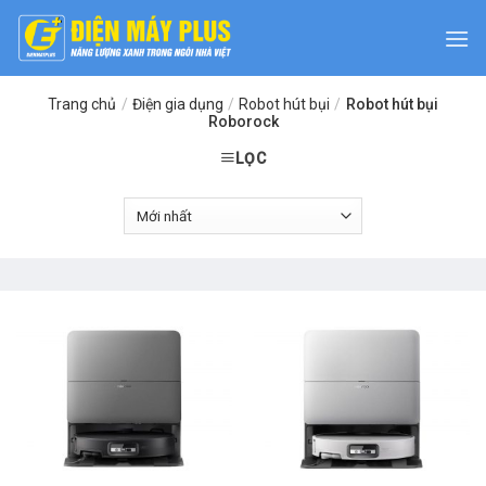
Skip
to
content
Trang chủ
/
Điện gia dụng
/
Robot hút bụi
/
Robot hút bụi
Roborock
LỌC