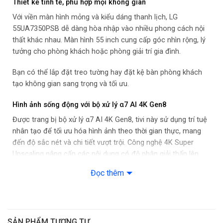
Thiết kế tinh tế, phù hợp mọi không gian
Bluetooth:
Bluetooth 5.1
Với viền màn hình mỏng và kiểu dáng thanh lịch, LG
55UA7350PSB dễ dàng hòa nhập vào nhiều phong cách nội
Cổng HDMI:
thất khác nhau. Màn hình 55 inch cung cấp góc nhìn rộng, lý
2 cổng
tưởng cho phòng khách hoặc phòng giải trí gia đình.
Cổng xuất âm thanh:
Bạn có thể lắp đặt treo tường hay đặt kệ bàn phòng khách
Optical (Digital Audio Out)
tạo không gian sang trọng và tối ưu.
Hình ảnh sống động với bộ xử lý α7 AI 4K Gen8
USB:
1 cổng
Được trang bị bộ xử lý α7 AI 4K Gen8, tivi này sử dụng trí tuệ
nhân tạo để tối ưu hóa hình ảnh theo thời gian thực, mang
Tần số quét:
đến độ sắc nét và chi tiết vượt trội. Công nghệ 4K Super
60Hz
Upscaling nâng cấp các nội dung có độ phân giải thấp lên
gần chuẩn 4K, đảm bảo trải nghiệm xem mượt mà và sống
Đọc thêm
Bộ xử lý:
động.
α7 AI 4K Gen 8
Công suất loa:
20W
SẢN PHẨM TƯƠNG TỰ