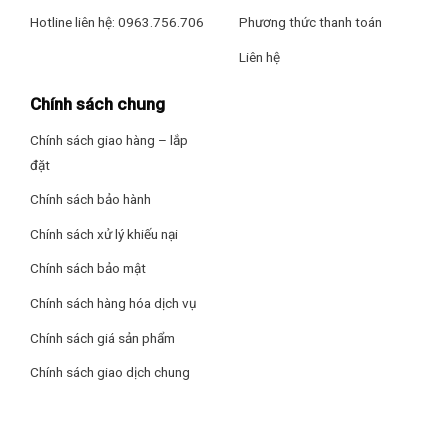
cho phép kết nối với loa Bluetooth để tạo hiệu ứng âm thanh
Hotline liên hệ: 0963.756.706
Phương thức thanh toán
Trọng lượng không chân đế:
vòm, nâng cao trải nghiệm giải trí.
10.3kg
Liên hệ
Xuất xứ, Bảo hành
Chính sách chung
Năm ra mắt:
Chính sách giao hàng – lắp
2025
đặt
Sản xuất tại:
Chính sách bảo hành
Chính hãng
Chính sách xử lý khiếu nại
Xuất xứ thương hiệu:
Chính sách bảo mật
Hàn Quốc
Chính sách hàng hóa dịch vụ
Bảo hành:
Chính sách giá sản phẩm
24 tháng
Chính sách giao dịch chung