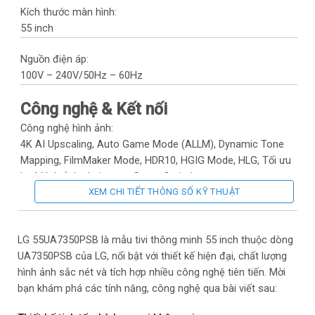
Kích thước màn hình:
55 inch
Nguồn điện áp:
100V – 240V/50Hz – 60Hz
Công nghệ & Kết nối
Công nghệ hình ảnh:
4K AI Upscaling, Auto Game Mode (ALLM), Dynamic Tone
Mapping, FilmMaker Mode, HDR10, HGIG Mode, HLG, Tối ưu
hoá hình ảnh chơi game Game Optimizer
XEM CHI TIẾT THÔNG SỐ KỸ THUẬT
Công nghệ âm thanh:
Bluetooth Surround Ready, Clear Voice Pro,
Dolby Atmos
, LG
LG 55UA7350PSB là mẫu tivi thông minh 55 inch thuộc dòng
Sound Sync, TV Sound Mode Share, α7 AI Sound Pro
UA7350PSB của LG, nổi bật với thiết kế hiện đại, chất lượng
hình ảnh sắc nét và tích hợp nhiều công nghệ tiên tiến. Mời
Kết nối:
bạn khám phá các tính năng, công nghệ qua bài viết sau:
Bluetooth, LAN, Wifi