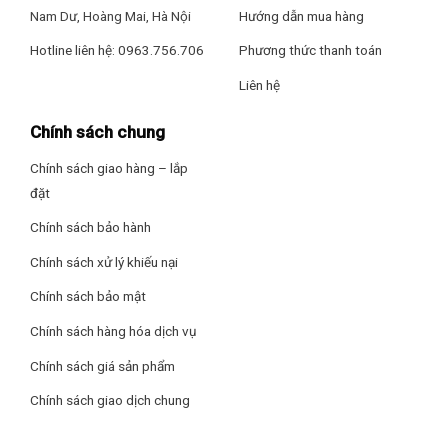
Nam Dư, Hoàng Mai, Hà Nội
Hướng dẫn mua hàng
Quantum Processor Lite 4K
Hotline liên hệ: 0963.756.706
Phương thức thanh toán
Auto Motion Plus
Contrast Enhancer
Liên hệ
Công nghệ hình ảnh
Quantum HDR
Chính sách chung
HDR10+ Adaptive
HLG (Hybrid Log Gamma)
Tuyệt tác thiết kế thanh mảnh
Chính sách giao hàng – lắp
Thiết kế AirSlim
Supreme UHD Dimming
đặt
Chiêm ngưỡng thiết kế TV với độ mỏng ấn tượng chưa từng
Chính sách bảo hành
có, dễ dàng kết hợp với mọi không gian tạo nên tổng thể liền
Dolby Digital Plus
mạch thu hút mọi ánh nhìn.
Object Tracking Sound – OTS Lite
Chính sách xử lý khiếu nại
Công nghệ âm thanh
Q-Symphony
Chính sách bảo mật
Adaptive Sound
Chính sách hàng hóa dịch vụ
20W
Tổng công suất loa
Chính sách giá sản phẩm
Bảo hành
24 tháng
Chính sách giao dịch chung
Xuất xứ
Việt Nam