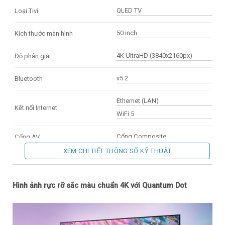
QLED TV
Loại Tivi
50 inch
Kích thước màn hình
4K UltraHD (3840x2160px)
Độ phân giải
v5.2
Bluetooth
Ethernet (LAN)
Kết nối Internet
WiFi 5
Cổng Composite
Cổng AV
XEM CHI TIẾT THÔNG SỐ KỸ THUẬT
3 cổng
Cổng HDMI
2 cổng
Cổng USB
Hình ảnh rực rỡ sắc màu chuẩn 4K với Quantum Dot
Cổng Optical (Digital Audio Out)
Cổng xuất âm thanh