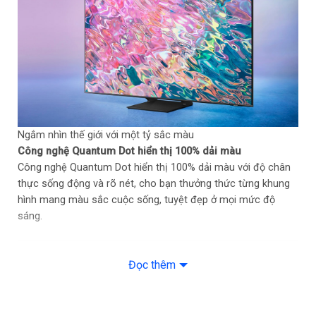
DVB-T2
Tích hợp đầu thu kỹ thuật số
Tizen OS
Hệ điều hành, giao diện
Web Browser
Các ứng dụng sẵn có
YouTube
Netflix
Điều Khiển One Remote Control đa
Ngắm nhìn thế giới với một tỷ sắc màu
Hỗ trợ điều khiển thông minh
thiết bị
Công nghệ Quantum Dot hiển thị 100% dải màu
Công nghệ Quantum Dot hiển thị 100% dải màu với độ chân
Bằng ứng dụng SmartThings
Điều khiển tivi bằng điện thoại
thực sống động và rõ nét, cho bạn thưởng thức từng khung
hình mang màu sắc cuộc sống, tuyệt đẹp ở mọi mức độ
Kết nối TapView
sáng.
Chiếu màn hình qua AirPlay 2
Kết nối không dây với điện thoại,
máy tính bảng
Trình chiếu đa màn hình MultiView
Chiếu màn hình Screen Mirroring
Đọc thêm
Có
Kết nối Bàn phím, chuột