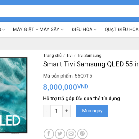
G
MÁY GIẶT – MÁY SẤY
ĐIỀU HÒA
QUẠT ĐIỀU HÒA
Trang chủ
/
Tivi
/
Tivi Samsung
Smart Tivi Samsung QLED 55 i
Mã sản phẩm: 55Q7F5
8,000,000
VND
Hỗ trợ trả góp 0% qua thẻ tín dụng
Smart Tivi Samsung QLED 55 inch 55Q7F5 số 
Mua ngay