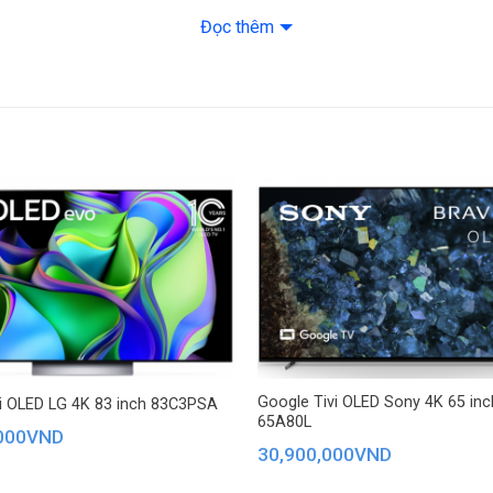
71.08 cm – Dày 6
Đọc thêm
Khối lượng không 
Dòng sản phẩm: 
Bảo hành: 24 thán
Hãng: Samsung
Google Tivi OLED Sony 4K 65 inc
vi OLED LG 4K 83 inch 83C3PSA
65A80L
000
VND
30,900,000
VND