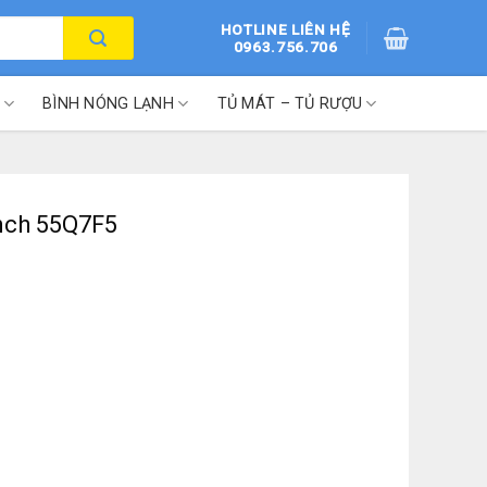
HOTLINE LIÊN HỆ
0963.756.706
BÌNH NÓNG LẠNH
TỦ MÁT – TỦ RƯỢU
nch 55Q7F5
lượng