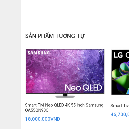
SẢN PHẨM TƯƠNG TỰ
ch K-
Smart Tivi Neo QLED 4K 55 inch Samsung
Smart Ti
QA55QN90C
46,700,
18,000,000
VND