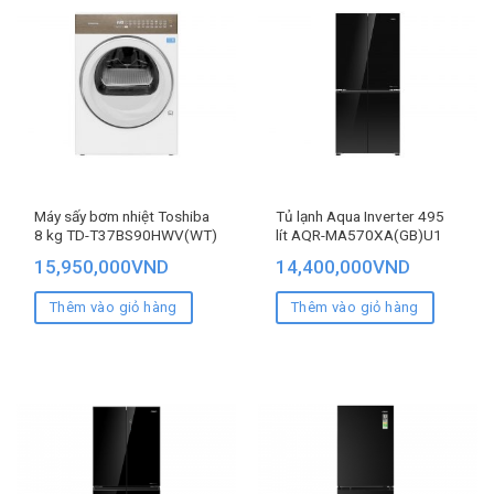
Máy sấy bơm nhiệt Toshiba
Tủ lạnh Aqua Inverter 495
8 kg TD-T37BS90HWV(WT)
lít AQR-MA570XA(GB)U1
15,950,000
VND
14,400,000
VND
Thêm vào giỏ hàng
Thêm vào giỏ hàng