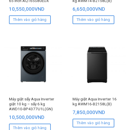
65 inch AQT65S80EUX
kg AWM14-B2158L(B)
10,550,000
VND
6,650,000
VND
Thêm vào giỏ hàng
Thêm vào giỏ hàng
Máy giặt sấy Aqua Inverter
Máy giặt Aqua Inverter 16
giặt 10 kg – sấy 6 kg
kg AWM16-B2158L(B)
AWD10-BP4377U1L(GN)
7,850,000
VND
10,500,000
VND
Thêm vào giỏ hàng
Thêm vào giỏ hàng