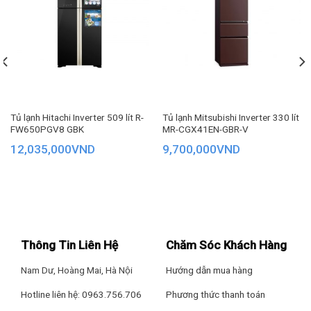
Tủ lạnh Hitachi Inverter 509 lít R-
Tủ lạnh Mitsubishi Inverter 330 lít
FW650PGV8 GBK
MR-CGX41EN-GBR-V
12,035,000
VND
9,700,000
VND
Thông Tin Liên Hệ
Chăm Sóc Khách Hàng
Nam Dư, Hoàng Mai, Hà Nội
Hướng dẫn mua hàng
Hotline liên hệ: 0963.756.706
Phương thức thanh toán
Kiểu dáng tinh tế của tủ giúp bạn tiết kiệm tối đa diện tích lắp