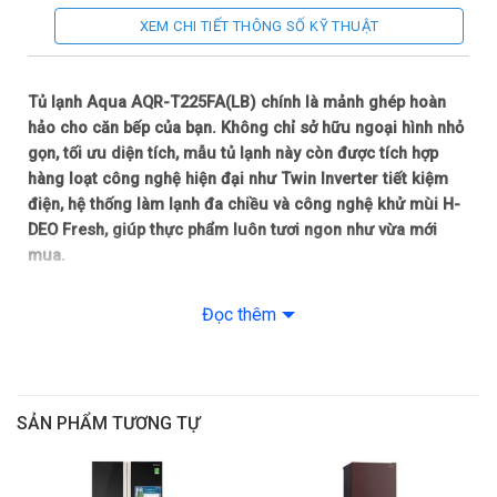
55 lít
Dung tích ngăn đông + ngăn đá:
XEM CHI TIẾT THÔNG SỐ KỸ THUẬT
134 lít
Dung tích ngăn lạnh:
Thép không gỉ
Tủ lạnh Aqua AQR-T225FA(LB) chính là mảnh ghép hoàn
Chất liệu bên ngoài Tủ lạnh:
hảo cho căn bếp của bạn. Không chỉ sở hữu ngoại hình nhỏ
Khay kính
Chất liệu khay Tủ lạnh:
gọn, tối ưu diện tích, mẫu tủ lạnh này còn được tích hợp
hàng loạt công nghệ hiện đại như Twin Inverter tiết kiệm
Có
Tủ lạnh Inverter – tiết kiệm điện:
điện, hệ thống làm lạnh đa chiều và công nghệ khử mùi H-
DEO Fresh, giúp thực phẩm luôn tươi ngon như vừa mới
Luồng khí lạnh đa chiều
Công nghệ làm lạnh trên Tủ lạnh:
mua.
1. Thiết kế nhỏ gọn, tinh tế cho mọi không gian
Deo Fresh
Công nghệ khử mùi, kháng khuẩn:
Đọc thêm
Sở hữu dung tích 189 lít, Aqua AQR-T225FA(LB) là lựa chọn lý
545/565/1340 mm
Kích thước:
tưởng cho các gia đình có từ 1 – 2 thành viên hoặc những
người độc thân yêu thích sự tối giản. Thiết kế của tủ không
24 tháng
Bảo hành
chỉ dừng lại ở sự nhỏ gọn mà còn mang tính thẩm mỹ cao
SẢN PHẨM TƯƠNG TỰ
với gam màu đen sang trọng, dễ dàng “ăn nhập” với bất kỳ
Việt Nam
Xuất xứ
góc bếp nào.