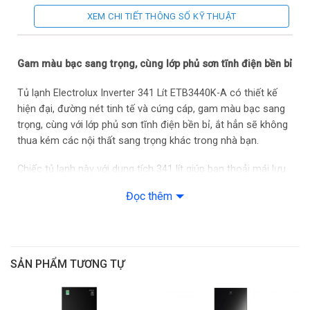
Kiểu tủ lạnh
Ngăn đá phía trên
XEM CHI TIẾT THÔNG SỐ KỸ THUẬT
Xuất xứ
Thái Lan
Ngăn đông mềm TasteSeal -2 độ C
Gam màu bạc sang trọng, cùng lớp phủ sơn tĩnh điện bền bỉ
Ngăn rau TasteLockAuto
Tủ lạnh Electrolux Inverter 341 Lít ETB3440K-A có thiết kế
Tính năng lấy nước bên ngoài WaterStream
hiện đại, đường nét tinh tế và cứng cáp, gam màu bạc sang
Công nghệ EvenTemp lạnh đều
Tiện ích
trọng, cùng với lớp phủ sơn tĩnh điện bền bỉ, ắt hẳn sẽ không
Khử mùi diệt khuẩn TasteGuard
thua kém các nội thất sang trọng khác trong nhà bạn.
Khay kim loại cao cấp TasteSeal
Công nghệ NutriFresh Inverter tiết kiệm điện
Chiếc tủ lạnh này với dung tích 341 lít giúp bạn thoải mái lưu
Khay đá xoay
trữ và bảo quản thực phẩm cho gia đình.
Đọc thêm
Thực phẩm tươi ngon suốt 7 ngày không cần đông đá với
cấp đông mềm TasteSeal -2 độ C
Tủ lạnh Electrolux Inverter trang bị ngăn đông mềm
SẢN PHẨM TƯƠNG TỰ
TasteSeal giữ nhiệt độ luôn ở mức -2 độ C, giúp thực phẩm
luôn tươi ngon trong suốt 7 ngày mà không cần đông đá.
Bạn có thể chế biến ngay không phải rã đông, mà thực phẩm