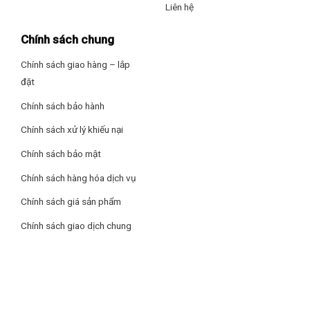
công nghệ EvenTemp giữ nhiệt độ luôn ổn định, giúp giữ
Liên hệ
hương vị và kết cấu thực phẩm lâu hơn.
Chính sách chung
Chính sách giao hàng – lắp
đặt
Chính sách bảo hành
Chính sách xử lý khiếu nại
Chính sách bảo mật
Chính sách hàng hóa dịch vụ
Chính sách giá sản phẩm
Chính sách giao dịch chung
Không gian tủ luôn sạch sẽ nhờ tính năng khử mùi diệt
khuẩn TasteGuard
Tính năng TasteGuard sử dụng bộ lọc than hoạt tính giữ cho
tủ lạnh của bạn luôn tươi mát, sạch khuẩn và không còn mùi