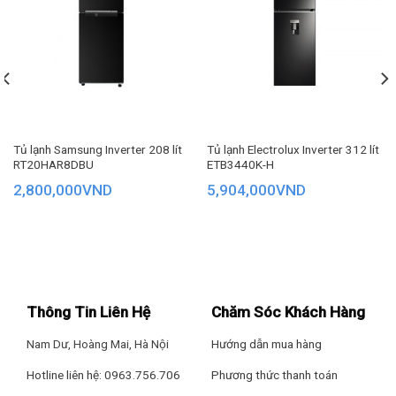
vẫn giữ được vị thơm ngon và kết cấu mọng nước bên trong.
Tủ lạnh Samsung Inverter 208 lít
Tủ lạnh Electrolux Inverter 312 lít
RT20HAR8DBU
ETB3440K-H
2,800,000
VND
5,904,000
VND
Thông Tin Liên Hệ
Chăm Sóc Khách Hàng
Công nghệ làm lạnh EvenTemp
cho thực phẩm tươi ngon
như mới
Nam Dư, Hoàng Mai, Hà Nội
Hướng dẫn mua hàng
Hotline liên hệ: 0963.756.706
Phương thức thanh toán
Bằng cách làm lạnh từng ngăn riêng biệt qua 6 lỗ thoát khí,