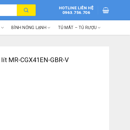
HOTLINE LIÊN HỆ
0963.756.706
BÌNH NÓNG LẠNH
TỦ MÁT – TỦ RƯỢU
30 lít MR-CGX41EN-GBR-V