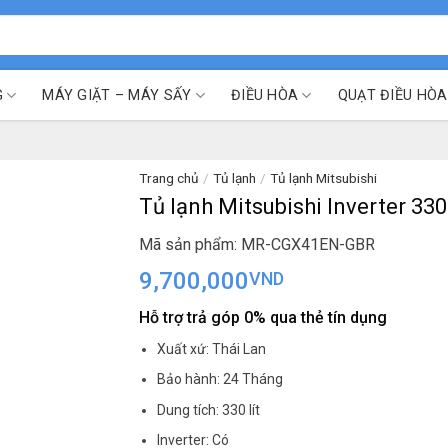
G
MÁY GIẶT – MÁY SẤY
ĐIỀU HÒA
QUẠT ĐIỀU HÒA
Trang chủ
/
Tủ lạnh
/
Tủ lạnh Mitsubishi
Tủ lạnh Mitsubishi Inverter 3
Mã sản phẩm: MR-CGX41EN-GBR
9,700,000
VND
Hỗ trợ trả góp 0% qua thẻ tín dụng
Xuất xứ: Thái Lan
Bảo hành: 24 Tháng
Dung tích: 330 lít
Inverter: Có