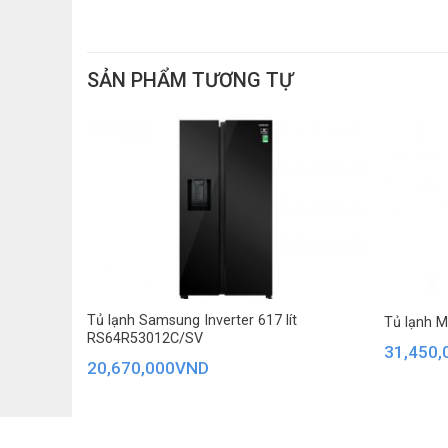
Dung tích 330 lít
SẢN PHẨM TƯƠNG TỰ
Bạn có thể lựa chọn tủ lạnh Mitsubishi 330 lít cho gia 
Công nghệ Neuro Inverter tiết kiệm điện
Công nghệ Neuro Inverter bao gồm vi xử lý Neuro Fuzz
trên tần suất đóng/ mở cửa tủ, số lượng thực phẩm ít
lạnh tối ưu và tiết kiệm điện năng tiêu thụ. Cùng với đ
t
Tủ lạnh Samsung Inverter 617 lít
Tủ lạnh 
RS64R53012C/SV
31,450,
20,670,000
VND