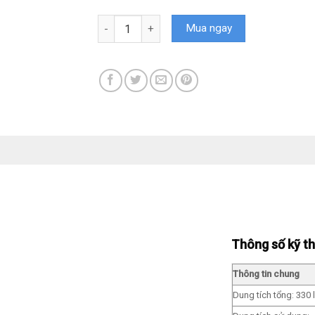
Tủ lạnh Mitsubishi Inverter 330 lít MR-CGX41
Mua ngay
Thông số kỹ t
Thông tin chung
Dung tích tổng: 330 l