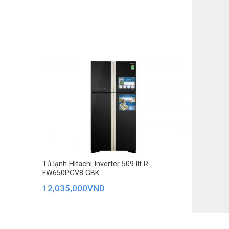
ý sẽ ghi nhớ thói quen sử dụng của người dùng, dựa
 chỉnh công suất làm lạnh thích hợp cho hiệu quả làm
Tủ lạnh Hitachi Inverter 509 lít R-
FW650PGV8 GBK
12,035,000
VND