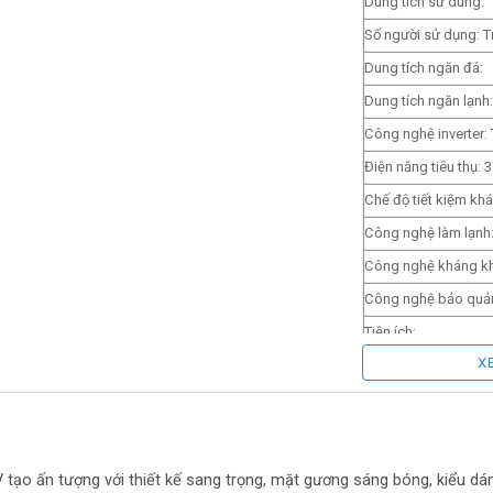
Dung tích sử dung:
Số người sử dụng: T
Dung tích ngăn đá:
Dung tích ngăn lạnh
Công nghệ inverter: 
Điện năng tiêu thụ: 
Chế độ tiết kiệm kh
Công nghệ làm lạnh
Công nghệ kháng kh
Công nghệ bảo quản 
Tiện ích:
X
Kiểu tủ: Ngăn đá dư
Số cửa: 3 cửa
Chất liệu cửa tủ lạn
Chất liệu khay ngăn:
tạo ấn tượng với thiết kế sang trọng, mặt gương sáng bóng, kiểu dáng 