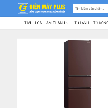
Skip
Tìm
to
kiếm:
content
TIVI – LOA – ÂM THANH
TỦ LẠNH – TỦ ĐÔN