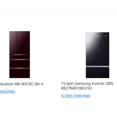
đình có 3-4 thành viên.
y điều khiển hoạt động của máy nén Inverter và tốc độ quạt. Vi xử l
/ nhiều, nhiệt độ bên trong/ ngoài theo từng khung giờ để từ đó điều
ó, tủ lạnh Mitsubishi Inverter cũng vận hành êm ái và bền bỉ hơn.
Tủ lạnh Samsung Inverter 280L
Mitsubishi MR-WX70C-BR-V
RB27N4010BU/SV
000
VND
5,000,000
VND