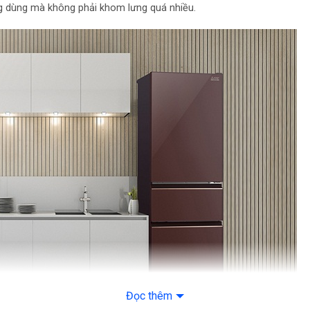
Đèn chiếu sáng: Đè
ng dùng mà không phải khom lưng quá nhiều.
Kích thước – Khối l
Nặng 80 kg
Nơi sản xuất: Thái L
Đọc thêm