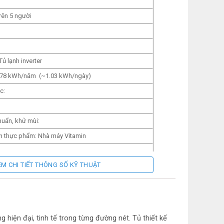
rên 5 người
:
Tủ lạnh inverter
378
kWh/năm
(~1.03 kWh/ngày)
ác:
:
uẩn, khử mùi:
thực phẩm: Nhà máy Vitamin
EM CHI TIẾT THÔNG SỐ KỸ THUẬT
ới
h: Mặt gương kính
 Kính chịu lực
hiện đại, tinh tế trong từng đường nét. Tủ thiết kế