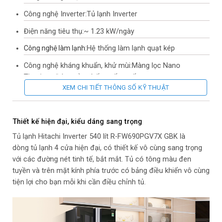
Công nghệ kháng khuẩn, khử mùi:
Màng lọc Nano
Titanium, Đệm cửa chống nấm mốc
XEM CHI TIẾT THÔNG SỐ KỸ THUẬT
Tiện ích:
Inverter tiết kiệm điện, Mặt gương sang trọng, dễ vệ
sinh, Làm đá tự động, Lấy nước bên ngoài, Bảng điều khiển
bên ngoài
Thiết kế hiện đại, kiểu dáng sang trọng
Kiểu tủ:
Multi Door
Tủ lạnh Hitachi Inverter 540 lít R-FW690PGV7X GBK là
dòng tủ lạnh 4 cửa hiện đại, có thiết kế vô cùng sang trọng
Chất liệu cửa tủ lạnh:
Mặt gương mờ
với các đường nét tinh tế, bắt mắt. Tủ có tông màu đen
Chất liệu khay ngăn:
Kính chịu lực
tuyền và trên mặt kính phía trước có bảng điều khiển vô cùng
tiện lợi cho bạn mỗi khi cần điều chỉnh tủ.
Kích thước – Khối lượng:
Cao 182.5 cm – Rộng 85.5 cm –
Sâu 72.7 cm – Nặng 99 kg
Nơi sản xuất:
Thái Lan
Năm ra mắt:
2018
Hãng:
Hitachi.