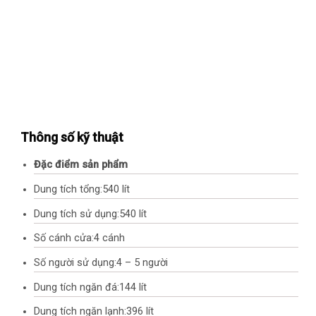
Thông số kỹ thuật
Đặc điểm sản phẩm
Dung tích tổng:
540 lít
Dung tích sử dụng:
540 lít
Số cánh cửa:
4 cánh
Số người sử dụng:
4 – 5 người
Dung tích ngăn đá:
144 lít
Dung tích ngăn lạnh:
396 lít
Công nghệ Inverter:
Tủ lạnh Inverter
Điện năng tiêu thụ:
~ 1.23 kW/ngày
Công nghệ làm lạnh:
Hệ thống làm lạnh quạt kép