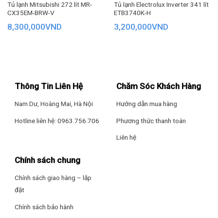
Tủ lạnh Mitsubishi 272 lít MR-
Tủ lạnh Electrolux Inverter 341 lít
CX35EM-BRW-V
ETB3740K-H
8,300,000
VND
3,200,000
VND
Thông Tin Liên Hệ
Chăm Sóc Khách Hàng
Công nghệ Inverter vận hành ổn định, êm ái
Nam Dư, Hoàng Mai, Hà Nội
Hướng dẫn mua hàng
Tuy có dung tích lớn nhưng chiếc tủ lạnh Hitachi này lại vô
cùng tiết kiệm điện, đó là nhờ vào công nghệ Inverter được
Hotline liên hệ: 0963.756.706
Phương thức thanh toán
tích hợp thêm vào tủ lạnh giúp tủ vừa vận hành êm ái, không
Liên hệ
ồn, bền bỉ theo thời gian và tiết kiệm năng lượng cho bạn.
Chính sách chung
Chính sách giao hàng – lắp
đặt
Chính sách bảo hành