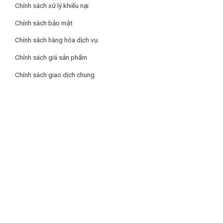
Chính sách xử lý khiếu nại
Chính sách bảo mật
Chính sách hàng hóa dịch vụ
Chính sách giá sản phẩm
Chính sách giao dịch chung
Cảm biến nhiệt ECO tối ưu hóa năng lượng hiệu quả
Nhờ vào cảm biến nhiệt ECO, tủ lạnh có thể tự động điều
chỉnh công suất hoạt động sao cho phù hợp, tiết kiệm nhất
cho bạn dựa trên các thông số nhiệt độ trong và ngoài tủ,
thời gian bạn hay sử dụng tủ lạnh và số lượng thực phẩm
đang được bảo quản trong tủ lạnh.