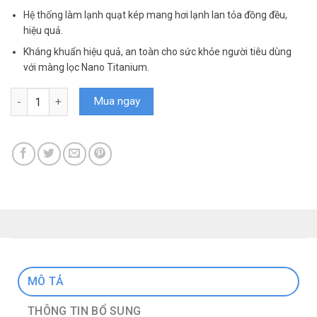
Hệ thống làm lạnh quạt kép mang hơi lạnh lan tỏa đồng đều,
hiệu quả.
Kháng khuẩn hiệu quả, an toàn cho sức khỏe người tiêu dùng
với màng lọc Nano Titanium.
Tủ lạnh Hitachi Inverter 540 lít R-FW690PGV7X GBK số lượng
Mua ngay
MÔ TẢ
THÔNG TIN BỔ SUNG