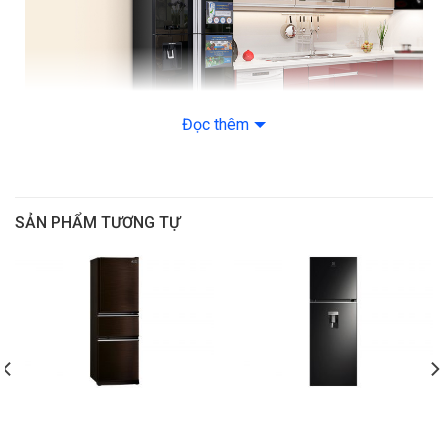
Dung tích lên đến 540 lít
Với dung tích 540 lít cùng với cách bố trí các khay chứa khoa
Đọc thêm
học, cho bạn thêm nhiều không gian để bảo quản thực phẩm
hơn. Sản phẩm khá phù hợp cho gia đình có từ 4 – 5 thành
viên sử dụng.
SẢN PHẨM TƯƠNG TỰ