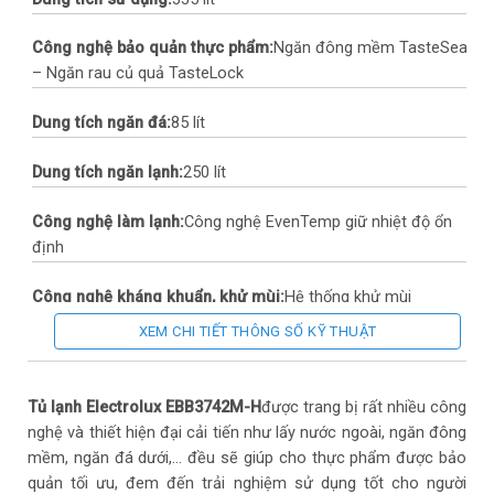
Công nghệ bảo quản thực phẩm:
Ngăn đông mềm TasteSeal
– Ngăn rau củ quả TasteLock
Dung tích ngăn đá:
85 lít
Dung tích ngăn lạnh:
250 lít
Công nghệ làm lạnh:
Công nghệ EvenTemp giữ nhiệt độ ổn
định
Công nghệ kháng khuẩn, khử mùi:
Hệ thống khử mùi
TasteGuard
XEM CHI TIẾT THÔNG SỐ KỸ THUẬT
Số người sử dụng:
3 – 4 người
Tủ lạnh Electrolux EBB3742M-H
được trang bị rất nhiều công
Khoảng dung tích:
Từ 300 – < 400 lít
nghệ và thiết hiện đại cải tiến như lấy nước ngoài, ngăn đông
mềm, ngăn đá dưới,… đều sẽ giúp cho thực phẩm được bảo
Công nghệ Inverter:
Tủ lạnh Inverter
quản tối ưu, đem đến trải nghiệm sử dụng tốt cho người