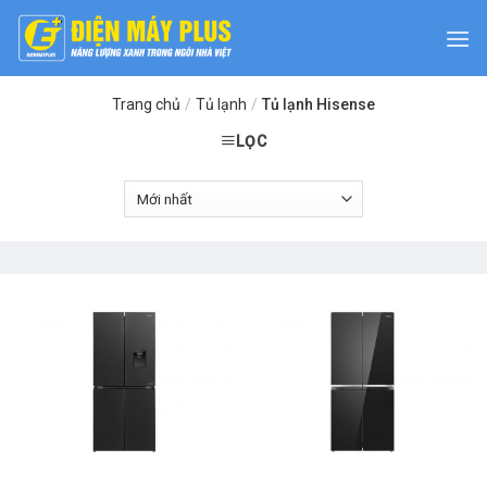
Skip
to
content
Trang chủ
/
Tủ lạnh
/
Tủ lạnh Hisense
LỌC