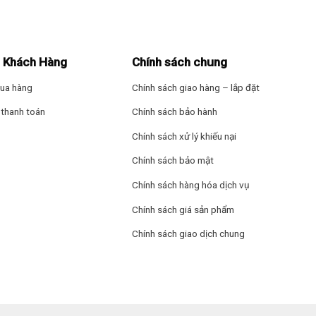
ứt vỡ và dễ dàng vệ sinh. Khay cửa chắc chắn, đựng được chai lọ dun
 Khách Hàng
Chính sách chung
g nhu cầu trữ đông thực phẩm như thịt cá, hải sản, đá viên hay kem,…
ua hàng
Chính sách giao hàng – lắp đặt
thanh toán
Chính sách bảo hành
n mùi giữa các loại thực phẩm trong tủ.
Chính sách xử lý khiếu nại
Chính sách bảo mật
Chính sách hàng hóa dịch vụ
Chính sách giá sản phẩm
Chính sách giao dịch chung