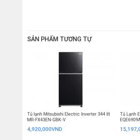
SẢN PHẨM TƯƠNG TỰ
*Hình ảnh chỉ mang tính chất minh họa
Tủ lạnh Mitsubishi Electric Inverter 344 lít
Tủ Lạnh El
MR-FX43EN-GBK-V
EQE6909
Ngăn lạnh
4,920,000
VND
15,197,
– Ngăn lạnh có
dung tích 75 lít
, giúp bảo quản rau củ