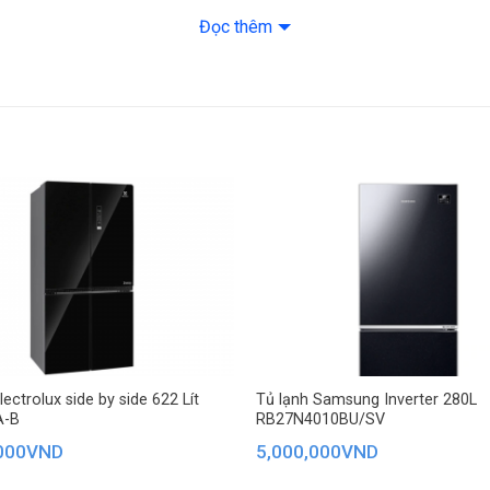
cm – Nặng 18 kg
Đọc thêm
Hãng: Hisense.
ectrolux side by side 622 Lít
Tủ lạnh Samsung Inverter 280L
A-B
RB27N4010BU/SV
000
VND
5,000,000
VND
, thực phẩm tươi sống, đồ uống và các món ăn.