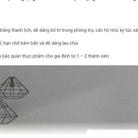
Mức tiêu thụ điệ
Công suất tiêu t
Công nghệ bảo qu
rắng thanh lịch, dễ dàng bố trí trong phòng trọ, căn hộ nhỏ, ký túc 
tế, hạn chế bám bẩn và dễ dàng lau chùi.
Công nghệ bảo qu
Ngăn Fresh Zone
ầu bảo quản thực phẩm cho gia đình từ 1 – 2 thành viên.
Tiện ích
Tiện ích: Đèn LED
– Ngăn đa chức n
– Cửa đảo chiều
Thông tin lắp đặt
Kích thước – Khối