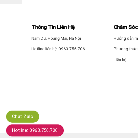
– Kệ kính cường lực có khả năng chịu tải tốt, chống n
Ngăn đá
Thông Tin Liên Hệ
Chăm Sóc
– Ngăn đá
Freeze Zone (-18°C)
dung tích
7 lít
, đáp ứn
Nam Dư, Hoàng Mai, Hà Nội
Hướng dẫn m
Hotline liên hệ: 0963.756.706
Phương thức 
– Tủ lạnh Hisense có thiết kế nắp đậy kín, hạn chế lẫ
Liên hệ
Chat Zalo
Hotline: 0963.756.706