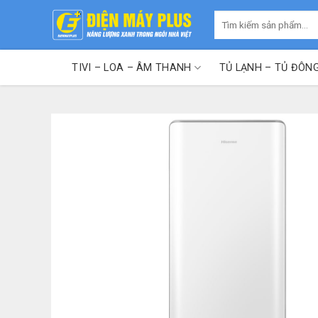
Skip
Tìm
to
kiếm:
content
TIVI – LOA – ÂM THANH
TỦ LẠNH – TỦ ĐÔN