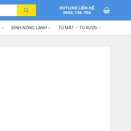
HOTLINE LIÊN HỆ
0963.756.706
BÌNH NÓNG LẠNH
TỦ MÁT – TỦ RƯỢU