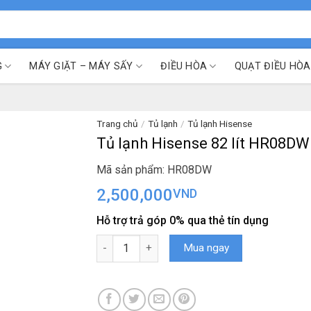
G
MÁY GIẶT – MÁY SẤY
ĐIỀU HÒA
QUẠT ĐIỀU HÒA
Trang chủ
/
Tủ lạnh
/
Tủ lạnh Hisense
Tủ lạnh Hisense 82 lít HR08DW
Mã sản phẩm: HR08DW
2,500,000
VND
Hỗ trợ trả góp 0% qua thẻ tín dụng
Tủ lạnh Hisense 82 lít HR08DW số lượng
Mua ngay