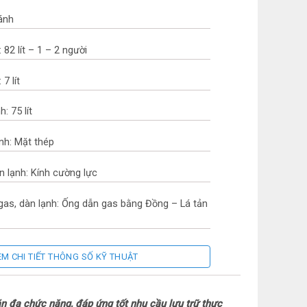
cánh
 82 lít – 1 – 2 người
7 lít
: 75 lít
ạnh: Mặt thép
n lạnh: Kính cường lực
 gas, dàn lạnh: Ống dẫn gas bằng Đồng – Lá tản
EM CHI TIẾT THÔNG SỐ KỸ THUẬT
ng Quốc
ăn đa chức năng, đáp ứng tốt nhu cầu lưu trữ thực