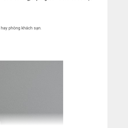
n năng
hụ công bố theo TCVN: 248 kWh/năm
ản và làm lạnh
xá hay phòng khách sạn.
ản thực phẩm: Ngăn đông Freeze Zone (-18°C)
 chiếu sáng
ăng
 lượng: Cao 86.7 cm – Ngang 48 cm – Sâu 45.1