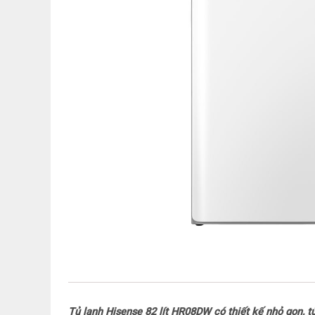
Tủ lạnh Hisense 82 lít HR08DW có thiết kế n
hỏ gọn, t