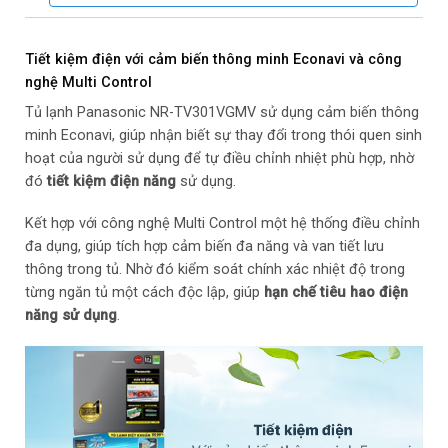
Chất liệu ống dẫn gas, dàn lạnh: Ống dẫn gas bằng Đồng –
Chất liệu dàn lạnh bằng Nhôm
Tiết kiệm điện với cảm biến thông minh Econavi và công
Năm ra mắt: 2021
nghệ Multi Control
Tủ lạnh Panasonic NR-TV301VGMV sử dụng cảm biến thông
Sản xuất tại: Việt Nam
minh Econavi, giúp nhận biết sự thay đổi trong thói quen sinh
hoạt của người sử dụng để tự điều chỉnh nhiệt phù hợp, nhờ
Mức tiêu thụ điện năng
đó
tiết kiệm điện năng
sử dụng.
Công suất tiêu thụ công bố theo TCVN: ~ 0.96 kW/ngày
Kết hợp với công nghệ Multi Control một hệ thống điều chỉnh
đa dụng, giúp tích hợp cảm biến đa năng và van tiết lưu
Công nghệ tiết kiệm điện: Cảm biến thông minh
thông trong tủ. Nhờ đó kiểm soát chính xác nhiệt độ trong
EconaviInverter
từng ngăn tủ một cách độc lập, giúp
hạn chế tiêu hao điện
năng sử dụng
.
Công nghệ bảo quản và làm lạnh
Công nghệ làm lạnh: Làm lạnh vòng cung Panorama
Công nghệ bảo quản thực phẩm: Ngăn trữ đông tinh thể bạc
Ag Hygiene Zone