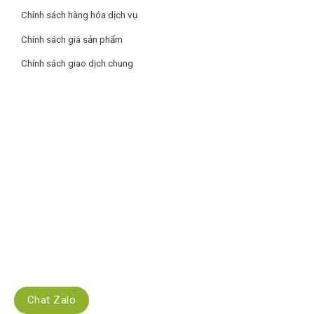
Chính sách hàng hóa dịch vụ
Chính sách giá sản phẩm
Chính sách giao dịch chung
Giữ lạnh thực phẩm ở nhiệt độ 2°C với ngăn Extra Cool
Zone
Chiếc tủ lạnh này sẽ bảo quản thực phẩm ở nhiệt độ
2°C
với
ngăn Extra Cool Zone, giúp
bảo quản thực phẩm lạnh nhanh
chóng
và giúp người dùng dễ dàng thưởng thức nhanh các
đồ uống mát lạnh.
Chat Zalo