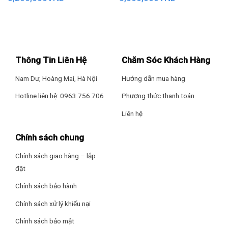
Thông Tin Liên Hệ
Chăm Sóc Khách Hàng
Loại bỏ vi khuẩn, khử mùi thực phẩm cùng công nghệ
kháng khuẩn Ag Clean
Nam Dư, Hoàng Mai, Hà Nội
Hướng dẫn mua hàng
Công nghệ kháng khuẩn Ag Clean có các tinh thế bạc Ag+,
Hotline liên hệ: 0963.756.706
Phương thức thanh toán
khi vận hành tinh thể bạc này lan tỏa trong tủ. Nhờ đó, thực
Liên hệ
phẩm bên trong tủ lạnh sẽ được
bảo vệ khỏi vi khuẩn và
nấm mốc gây mùi
, đảm bảo an toàn thực phẩm cho người
Chính sách chung
dùng.
Chính sách giao hàng – lắp
đặt
Chính sách bảo hành
Chính sách xử lý khiếu nại
Chính sách bảo mật