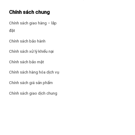
khay ngăn
Chính sách chung
Kích
thước –
Cao 179 cm – Rộng 68.6 cm – Sâu 69.5
Chính sách giao hàng – lắp
Khối
cm – Khối lượng 82 kg
lượng
đặt
Chính sách bảo hành
Xuất xứ
Việt Nam
Chính sách xử lý khiếu nại
Bảo hành
chính
24 tháng
Chính sách bảo mật
hãng
Chính sách hàng hóa dịch vụ
Chính sách giá sản phẩm
Khả năng tiết kiệm điện vượt trội với công nghệ cảm biến
Chính sách giao dịch chung
Econavi
– Công nghệ cảm biến Econavi với hệ thống cảm biến hiện
đại, giúp tủ tự điều chỉnh để giữ độ lạnh phù hợp bảo quản
thực phẩm tươi ngon mà vẫn tiết kiệm điện.