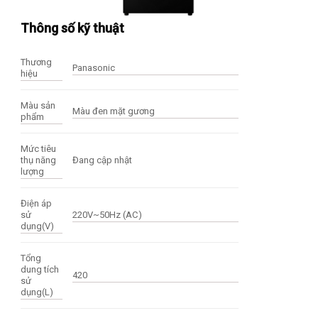
Thông số kỹ thuật
Thương
Panasonic
hiệu
Màu sản
Màu đen mặt gương
phẩm
Mức tiêu
thụ năng
Đang cập nhật
lượng
Điện áp
sử
220V~50Hz (AC)
dụng(V)
Tổng
dung tích
420
sử
dụng(L)