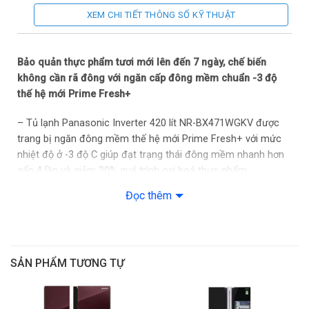
Dung tích
XEM CHI TIẾT THÔNG SỐ KỸ THUẬT
ngăn lạnh
308L
(FC)
Dung tích
Bảo quản thực phẩm tươi mới lên đến 7 ngày, chế biến
ngăn lạnh
112L
không cần rã đông với ngăn cấp đông mềm chuẩn -3 độ
(PC)
thế hệ mới Prime Fresh+
Loại tủ
Tủ lạnhngăn đá dưới
– Tủ lạnh Panasonic Inverter 420 lít NR-BX471WGKV được
trang bị ngăn đông mềm thế hệ mới Prime Fresh+ với mức
Số cửa
2
nhiệt độ ở -3 độ C giúp đạt trạng thái đông mềm nhanh hơn
gấp 4 lần và giảm 20% quá trình oxi hoá thực phẩm.
Số người
3 – 4 người
sử dụng
Đọc thêm
– Bên cạnh đó, do chỉ làm đông nhẹ trên bề mặt nên thực
phẩm sẽ không bị đông cứng, dễ dàng chế biến ngay không
Công
nghệ
Tủ lạnh Inverter
cần rã đông mà vẫn giữ nguyên được dinh dưỡng, hương vị
Inverter
và tươi mới lên đến 7 ngày.
SẢN PHẨM TƯƠNG TỰ
Chế độ
tiết kiệm
Cảm biến thông minh Econavi
điện