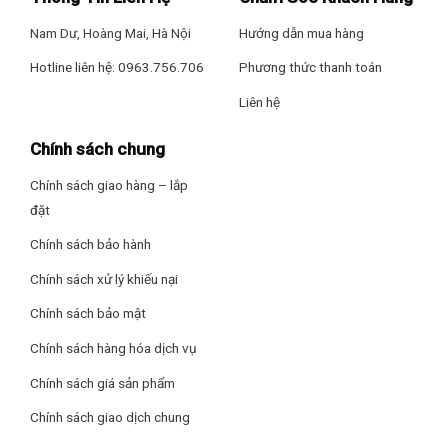
Samsung này, mà các luồng khí sẽ được lưu dẫn theo hình
Nam Dư, Hoàng Mai, Hà Nội
Hướng dẫn mua hàng
vòm cung, giúp giữ lạnh thực phẩm đồng đều và kéo dài thời
gian lưu trữ của thực phẩm hơn.
Hotline liên hệ: 0963.756.706
Phương thức thanh toán
Liên hệ
Chính sách chung
Chính sách giao hàng – lắp
đặt
Chính sách bảo hành
Chính sách xử lý khiếu nại
Chính sách bảo mật
*Hình ảnh chỉ mang tính chất minh họa
Chính sách hàng hóa dịch vụ
Chính sách giá sản phẩm
Trang bị công nghệ tiết kiệm điện Digital Inverter
Công nghệ Digital Inverter
thông minh, hiện đại, được phát
Chính sách giao dịch chung
triển riêng bởi Samsung, tủ lạnh sẽ được kiểm soát nhiệt độ