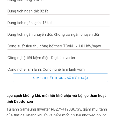
Dung tích ngăn đá: 92 lít
Dung tích ngăn lạnh: 184 lít
Dung tích ngăn chuyển đổi: Không có ngăn chuyển đổi
Công suất tiêu thụ công bố theo TCVN: ~ 1.01 kW/ngày
Công nghệ tiết kiệm điện: Digital Inverter
Công nghệ làm lạnh: Công nghệ làm lạnh vòm
XEM CHI TIẾT THÔNG SỐ KỸ THUẬT
Công nghệ kháng khuẩn, khử mùi: Bộ lọc than hoạt tính
Deodorizer
Lọc sạch không khí, mùi hôi khó chịu với bộ lọc than hoạt
Công nghệ bảo quản thực phẩm: Ngăn rau quả giữ ẩm, Ngăn
tính Deodorizer
đông mềm -1 độ C Optimal Fresh Zone
Tủ lạnh Samsung Inverter RB27N4190BU/SV, giảm mùi tanh
của thịt cá, kháng khuẩn và nấm mốc có hại nhờ vào bộ lọc