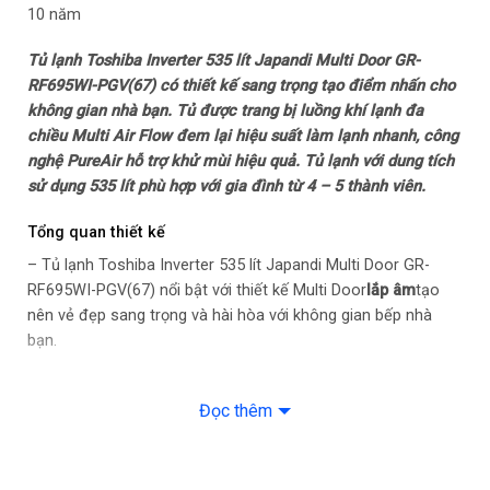
10 năm
Công suất tiêu thụ công bố theo TCVN: 525 kWh/năm
Tủ lạnh Toshiba Inverter 535 lít Japandi Multi Door GR-
Công nghệ tiết kiệm điện: Origin Inverter
RF695WI-PGV(67) có thiết kế sang trọng tạo điểm nhấn cho
không gian nhà bạn. Tủ được trang bị luồng khí lạnh đa
Công nghệ bảo quản và làm lạnh
chiều Multi Air Flow đem lại hiệu suất làm lạnh nhanh, công
nghệ PureAir hỗ trợ khử mùi hiệu quả. Tủ lạnh với dung tích
Công nghệ làm lạnh: Luồng khí lạnh đa chiều Multi Air Flow
sử dụng 535 lít phù hợp với gia đình từ 4 – 5 thành viên.
Công nghệ bảo quản thực phẩm: Ngăn Hydro Fresh duy trì độ
Tổng quan thiết kế
ẩm Ngăn Flexible Zone chuyển đổi linh hoạt 2 chế độ
– Tủ lạnh Toshiba Inverter 535 lít Japandi Multi Door GR-
RF695WI-PGV(67) nổi bật với thiết kế Multi Door
lắp âm
tạo
Công nghệ kháng khuẩn, khử mùi: Khử mùi diệt khuẩn với công
nên vẻ đẹp sang trọng và hài hòa với không gian bếp nhà
nghệ PureAir
bạn.
Tiện ích
– Bề mặt cửa tủ được làm từ
chất liệu mặt kính
mang tính
Đọc thêm
thẩm mỹ cao, dễ dàng vệ sinh giữ cho tủ luôn sáng bóng.
Tiện ích: Thiết kế lắp âm
Đồng thời, mặt kính phản chiếu giúp không gian trở nên thông
thoáng hơn.
– Ngăn đông mềm Soft Freeze -3°C