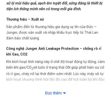
xử lý mùi hiệu quả, sạch êm tuyệt đối, xứng đáng là thiết bị
tiện ích thông minh nên có trong mỗi gia đình.
– Có bộ lọc khử mùi than hoạt tính (không kèm theo máy)
Thương hiệu – Xuất xứ
– Cánh quạt Aerowing công nghệ hàng không giảm ma sát và
Sản phẩm đến từ thương hiệu gia dụng uy tín của Đức –
tiếng ồn
Junger, được sản xuất và nhập khẩu trực tiếp từ Thái Lan
đảm bảo chất lượng.
– Tự phát hiện và kích hoạt tốc độ hút cao để hút khí gas, CO2
Công nghệ Junger Anti Leakage Protection – chống rò rỉ
Thương hiệu: Đức
khí Gas, CO2
Nơi sản xuất: Thái Lan
Khi kích hoạt tính năng này ở chế độ hoạt động tự động, cảm
biến khí gas/CO
sẽ luôn ở trạng thái ON giúp phát hiện sự cố
2
Năm ra mắt: 2025
rò rỉ gas, cháy nổ tại thời điểm sớm nhất. Lúc này, máy sẽ tự
kích hoạt chương trình hút tốc độ cao để hút toàn bộ khí độc
Kích thước sản phẩm
đẩy ra bên ngoài, giúp ngôi nhà của bạn luôn trong trạng thái
được bảo vệ an toàn.
Đọc thêm
Kích thước – Khối lượng: Ngang 69.5 cm – Cao 54.6 cm – Sâu
48 cm – Nặng 17.3 kg