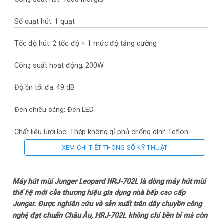
Số quạt hút: 1 quạt
Tốc độ hút: 2 tốc độ + 1 mức độ tăng cường
Công suất hoạt động: 200W
Độ ồn tối đa: 49 dB
Đèn chiếu sáng: Đèn LED
Chất liệu lưới lọc: Thép không gỉ phủ chống dính Teflon
XEM CHI TIẾT THÔNG SỐ KỸ THUẬT
Bảng điều khiển: Vẫy tay & Cảm ứng
Đường kính ống thoát khí: 15 cm
Máy hút mùi Junger Leopard HRJ-702L là dòng máy hút mùi
thế hệ mới của thương hiệu gia dụng nhà bếp cao cấp
Tiện ích: Hẹn giờ tắt
Junger. Được nghiên cứu và sản xuất trên dây chuyền công
nghệ đạt chuẩn Châu Âu, HRJ-702L không chỉ bền bỉ mà còn
– Cảm biến vẫy tay