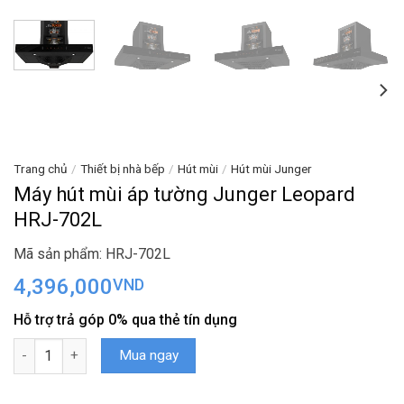
Trang chủ
/
Thiết bị nhà bếp
/
Hút mùi
/
Hút mùi Junger
Máy hút mùi áp tường Junger Leopard
HRJ-702L
Mã sản phẩm: HRJ-702L
4,396,000
VND
Hỗ trợ trả góp 0% qua thẻ tín dụng
Máy hút mùi áp tường Junger Leopard HRJ-702L số lượng
Mua ngay