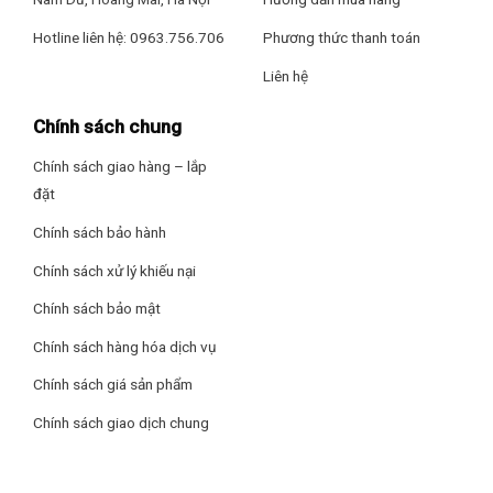
bằng thao tác vẫy tay tránh dầu mỡ khi đang nấu ăn, đảm
bảo vệ sinh, dễ dàng lau chùi làm sạch máy sau mỗi lần nấu
Hotline liên hệ: 0963.756.706
Phương thức thanh toán
nướng.
Liên hệ
Chính sách chung
Chính sách giao hàng – lắp
đặt
Chính sách bảo hành
Chính sách xử lý khiếu nại
Chính sách bảo mật
Chính sách hàng hóa dịch vụ
Chính sách giá sản phẩm
Chính sách giao dịch chung