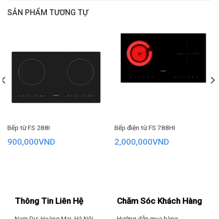
Hãng: Junger.
SẢN PHẨM TƯƠNG TỰ
Bếp từ FS 288I
Bếp điện từ FS 788HI
900,000
VND
2,000,000
VND
Smart Activation – Điều khiển không chạm
Máy hút mùi Junger được trang bị điều khiển không chạm,
Thông Tin Liên Hệ
Chăm Sóc Khách Hàng
cho phép người dùng bật/tắt hoặc điều chỉnh tốc độ chỉ
Nam Dư, Hoàng Mai, Hà Nội
Hướng dẫn mua hàng