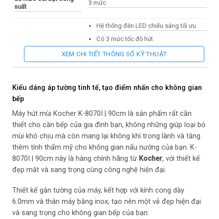
3 mức
suất
Hệ thống đèn LED chiếu sáng tối ưu
Có 3 mức tốc độ hút
Bộ lọc lưới nhôm có thể dễ dàng rửa bằng
XEM CHI TIẾT THÔNG SỐ KỸ THUẬT
Tiện ích đi kèm
máy rửa chén.
Bật/Tắt đèn
Hoặc đặt độ sáng
Kiểu dáng áp tường tinh tế, tạo điểm nhấn cho không gian
bếp
Kích thước sản
400 x 900 x 500mm
Máy hút mùi Kocher K-8070I | 90cm là sản phẩm rất cần
phẩm (CxRxS)
thiết cho căn bếp của gia đình bạn, không những giúp loại bỏ
mùi khó chịu mà còn mang lại không khí trong lành và tăng
Công suất
195W
thêm tính thẩm mỹ cho không gian nấu nướng của bạn. K-
8070I | 90cm này là hàng chính hãng từ
Kocher
, với thiết kế
Đường kính ống khí
ø 150 mm
đẹp mắt và sang trọng cùng công nghệ hiện đại.
Công suất hút mức
1550 m³/h
bình thường
Thiết kế gắn tường của máy, kết hợp với kính cong dày
6.0mm và thân máy bằng inox, tạo nên một vẻ đẹp hiện đại
Độ ồn
46dbA
và sang trọng cho không gian bếp của bạn.