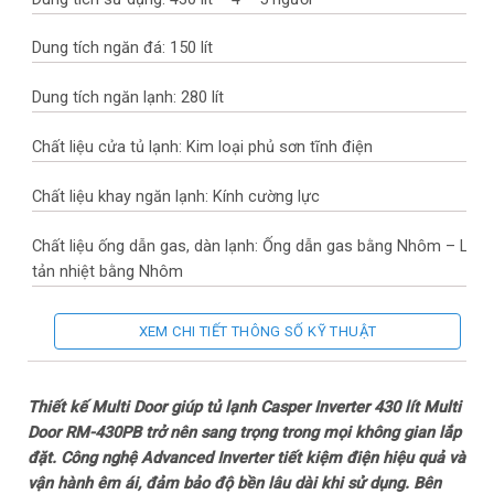
Dung tích ngăn đá: 150 lít
Dung tích ngăn lạnh: 280 lít
Chất liệu cửa tủ lạnh: Kim loại phủ sơn tĩnh điện
Chất liệu khay ngăn lạnh: Kính cường lực
Chất liệu ống dẫn gas, dàn lạnh: Ống dẫn gas bằng Nhôm – Lá
tản nhiệt bằng Nhôm
Năm ra mắt: 2024
XEM CHI TIẾT THÔNG SỐ KỸ THUẬT
Sản xuất tại: Trung Quốc
Thiết kế Multi Door giúp tủ lạnh Casper Inverter 430 lít Multi
Mức tiêu thụ điện năng
Door RM-430PB trở nên sang trọng trong mọi không gian lắp
đặt. Công nghệ Advanced Inverter tiết kiệm điện hiệu quả và
Công suất tiêu thụ công bố theo TCVN: 527 kWh/năm
vận hành êm ái, đảm bảo độ bền lâu dài khi sử dụng. Bên