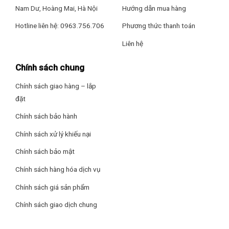
giữ thực phẩm tươi ngon hơn.
Nam Dư, Hoàng Mai, Hà Nội
Hướng dẫn mua hàng
Hotline liên hệ: 0963.756.706
Phương thức thanh toán
Liên hệ
Chính sách chung
Chính sách giao hàng – lắp
đặt
Chính sách bảo hành
Chính sách xử lý khiếu nại
Chính sách bảo mật
*Hình ảnh chỉ mang tính chất minh họa
Chính sách hàng hóa dịch vụ
Công nghệ tiết kiệm điện
Chính sách giá sản phẩm
– Tủ lạnh Casper trang bị
công nghệ Advanced Inverter
có
khả năng tiết kiệm điện năng hiệu quả, vận hành êm ái, duy
Chính sách giao dịch chung
trì nhiệt độ hoạt động ổn định, hạn chế tối đa tiếng ồn phát
ra và tăng cường hiệu suất làm lạnh.