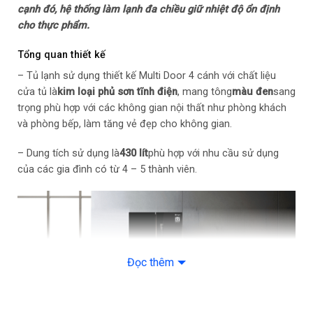
cạnh đó, hệ thống làm lạnh đa chiều giữ nhiệt độ ổn định
Công nghệ tiết kiệm điện: Advanced Inverter
cho thực phẩm.
Công nghệ bảo quản và làm lạnh
Tổng quan thiết kế
– Tủ lạnh sử dụng thiết kế Multi Door 4 cánh với chất liệu
Công nghệ làm lạnh: Làm lạnh đa chiều Làm lạnh nhanh 2°C,
cửa tủ là
kim loại phủ sơn tĩnh điện
, mang tông
màu đen
sang
cấp đông sâu -24°C
trọng phù hợp với các không gian nội thất như phòng khách
và phòng bếp, làm tăng vẻ đẹp cho không gian.
Công nghệ bảo quản thực phẩm: NatureFRESH Ngăn đông
mềm -1°C
– Dung tích sử dụng là
430 lít
phù hợp với nhu cầu sử dụng
của các gia đình có từ 4 – 5 thành viên.
Tiện ích
Tiện ích: Đèn LED chiếu sáng
– Cảnh báo mở cửa
Đọc thêm
– Chế độ AI
– Bảng điều khiển cảm ứng bên ngoài cửa tủ