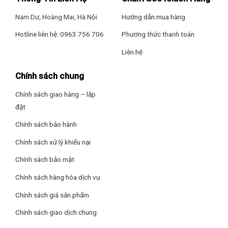
Nam Dư, Hoàng Mai, Hà Nội
Hướng dẫn mua hàng
Hotline liên hệ: 0963.756.706
Phương thức thanh toán
Làm lạnh đồ uống, thực phẩm nhanh trong ngăn Extra Cool
Liên hệ
Zone 2°C
Nhiệt độ trong ngăn Extra Cool Zone sẽ duy trì ở mức
Chính sách chung
2°C giúp làm lạnh nhanh chóng các loại đồ uống và một số
thực phẩm khác, tiết kiệm thời gian chờ đợi cho bạn.
Chính sách giao hàng – lắp
đặt
Chính sách bảo hành
Chính sách xử lý khiếu nại
Chính sách bảo mật
Chính sách hàng hóa dịch vụ
Chính sách giá sản phẩm
Chính sách giao dịch chung