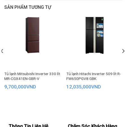
SẢN PHẨM TƯƠNG TỰ
Đồng thời, mẫu tủ lạnh này còn được tích hợp thêm cảm biến
Econavi, góp phần tiết kiệm điện năng hiệu quả nhờ nhận biết
được nhiệt độ bên trong – bên ngoài tủ lạnh và khối lượng
thực phẩm hiện có, điều chỉnh và duy trì nhiệt độ phù hợp
bên trong tủ.
Tủ lạnh Mitsubishi Inverter 330 lít
Tủ lạnh Hitachi Inverter 509 lít R-
MR-CGX41EN-GBR-V
FW650PGV8 GBK
9,700,000
VND
12,035,000
VND
Thông Tin Liên Hệ
Chăm Sóc Khách Hàng