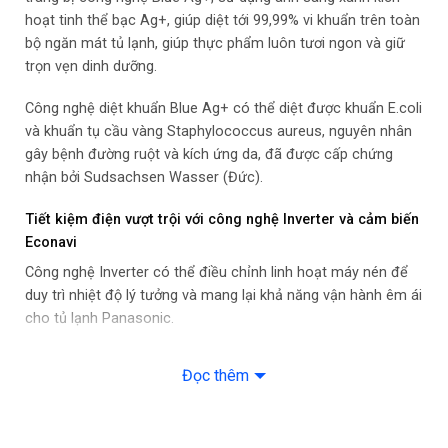
Tiện ích: Khay đá di động
hoạt tinh thể bạc Ag+, giúp diệt tới 99,99% vi khuẩn trên toàn
bộ ngăn mát tủ lạnh, giúp thực phẩm luôn tươi ngon và giữ
Chất liệu cửa tủ lạnh: Mặt gương soi
trọn vẹn dinh dưỡng.
Chất liệu khay ngăn lạnh: Kính chịu lực
Công nghệ diệt khuẩn Blue Ag+ có thể diệt được khuẩn E.coli
và khuẩn tụ cầu vàng Staphylococcus aureus, nguyên nhân
Chất liệu ống dẫn gas, dàn lạnh: Ống dẫn gas bằng Đồng. Chất
gây bệnh đường ruột và kích ứng da, đã được cấp chứng
liệu dàn lạnh bằng Nhôm
nhận bởi Sudsachsen Wasser (Đức).
Kích thước tủ lạnh: Cao 164.5 cm – Rộng 59 cm – Sâu 63.7 cm
Tiết kiệm điện vượt trội với công nghệ Inverter và cảm biến
– Nặng 58 kg
Econavi
Năm ra mắt: 2021
Công nghệ Inverter có thể điều chỉnh linh hoạt máy nén để
duy trì nhiệt độ lý tưởng và mang lại khả năng vận hành êm ái
Sản xuất tại: Việt Nam
cho tủ lạnh Panasonic.
Hãng: Panasonic
Đọc thêm