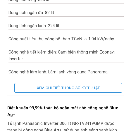
Dung tích ngăn đá: 82 lít
Dung tích ngăn lạnh: 224 lít
Công suất tiêu thụ công bố theo TCVN: ~ 1.04 kW/ngày
Công nghệ tiết kiệm điện: Cảm biến thông minh Econavi,
Inverter
Công nghệ làm lạnh: Làm lạnh vòng cung Panorama
Công nghệ kháng khuẩn, khử mùi: Công nghệ diệt khuẩn Blue
XEM CHI TIẾT THÔNG SỐ KỸ THUẬT
Ag+ với tinh thể bạc Ag+ và ánh sáng xanh
Công nghệ bảo quản thực phẩm: Ngăn Extra Cool Zone giữ
Diệt khuẩn 99,99% toàn bộ ngăn mát nhờ công nghệ Blue
lạnh thực phẩm ở nhiệt độ 2°C, Ngăn rau củ góc mở rộng tối
Ag+
đa Wide Fresh Case
Tủ lạnh Panasonic Inverter 306 lít NR-TV341VGMV được
trang bị công nghệ Blue Ag+, sử dụng ánh sáng xanh kích