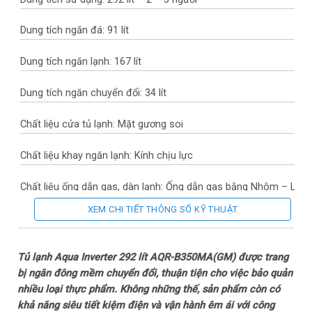
Dung tích ngăn đá: 91 lít
Dung tích ngăn lạnh: 167 lít
Dung tích ngăn chuyển đổi: 34 lít
Chất liệu cửa tủ lạnh: Mặt gương soi
Chất liệu khay ngăn lạnh: Kính chịu lực
Chất liệu ống dẫn gas, dàn lạnh: Ống dẫn gas bằng Nhôm – Lá
tản nhiệt bằng Nhôm
XEM CHI TIẾT THÔNG SỐ KỸ THUẬT
Năm ra mắt: 2023
Tủ lạnh Aqua Inverter 292 lít AQR-B350MA(GM) được trang
Sản xuất tại: Việt Nam
bị ngăn đông mềm chuyển đổi, thuận tiện cho việc bảo quản
nhiều loại thực phẩm. Không những thế, sản phẩm còn có
Mức tiêu thụ điện năng
khả năng siêu tiết kiệm điện và vận hành êm ái với công