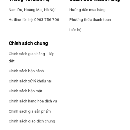
*Hình ảnh chỉ mang tính chất minh họa
Nam Dư, Hoàng Mai, Hà Nội
Hướng dẫn mua hàng
Ngăn lạnh
Hotline liên hệ: 0963.756.706
Phương thức thanh toán
– Ngăn lạnh có
dung tích 167 lít
chia làm 3 ngăn đi kèm 1
Liên hệ
ngăn rau củ, 1 ngăn đông mềm đa năng Magic Room cùng 3
khay chứa nằm ở bên cánh cửa tủ.
Chính sách chung
–
Ngăn đông mềm đa năng Magic Room
có khả năng
Chính sách giao hàng – lắp
chuyển đổi nhiệt độ linh hoạt
-18 độ C tới +5 độ C
với dung
đặt
tích
34 lít
.
Chính sách bảo hành
Ngăn đá
Chính sách xử lý khiếu nại
– Ngăn đá có
dung tích 91 lít
, được thiết kế chia làm 2 ngăn,
Chính sách bảo mật
1 hộp làm đá và 1 ngăn chứa.
Chính sách hàng hóa dịch vụ
–
Hộp làm đá được thiết kế dạng vỉ xoay
, hỗ trợ thao tác lấy
Chính sách giá sản phẩm
đá viên ra khỏi vỉ được dễ dàng. Ngoài ra, hộp đựng đá còn
được thiết kế phía bên dưới bảo quản đá viên.
Chính sách giao dịch chung